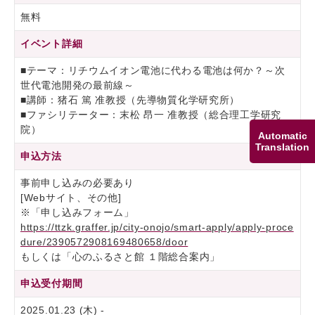
無料
イベント詳細
■テーマ：リチウムイオン電池に代わる電池は何か？～次
世代電池開発の最前線～
■講師：猪石 篤 准教授（先導物質化学研究所）
■ファシリテーター：末松 昂一 准教授（総合理工学研究
院）
Automatic
Translation
申込方法
事前申し込みの必要あり
[Webサイト、その他]
※「申し込みフォーム」
https://ttzk.graffer.jp/city-onojo/smart-apply/apply-proce
dure/2390572908169480658/door
もしくは「心のふるさと館 １階総合案内」
申込受付期間
2025.01.23 (木) -