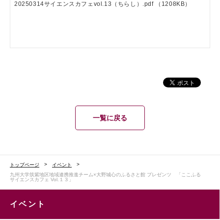
20250314サイエンスカフェvol.13（ちらし）.pdf
（1208KB）
一覧に戻る
トップページ
イベント
九州大学筑紫地区地域連携推進チーム×大野城心のふるさと館 プレゼンツ 「ここふる
サイエンスカフェ Vol.１３」
イベント