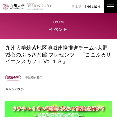
日本語
ENGLISH
Events
イベント
九州大学筑紫地区地域連携推進チーム×大野
城心のふるさと館 プレゼンツ 「ここふるサ
イエンスカフェ Vol.１３」
講演会等
申込受付終了
キャンパス外