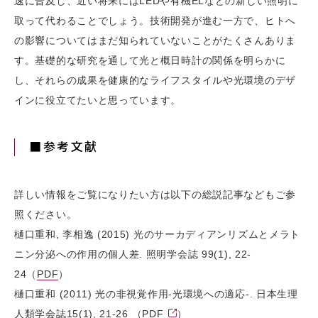
速に普及し、近い将来にはLEDや有機ELなどの新しい照明に
取って代わることでしょう。技術開発が進む一方で、ヒトへ
の影響についてはまだ知られていないことがたくさんありま
す。基礎的な研究を通して光と概日時計の関係を明らかに
し、それらの成果を健康的なライフスタイルや光環境のデザ
インに役立てたいと思っています。
■参考文献
詳しい情報をご覧になりたい方は以下の総説記事などもご参
照ください。
樋口重和, 李相逸 (2015) 光のサーカディアンリズムとメラト
ニン分泌への作用の個人差. 照明学会誌 99(1), 22-
24（
PDF
）
樋口重和 (2011) 光の非視覚作用-光環境への適応-. 日本生理
人類学会誌15(1), 21-26 （
PDF
）