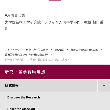
■お問合せ先
大学院芸術工学研究院 デザイン人間科学部門
教授 樋口重
和
トップページ
研究・産学官民連携
研究情報
芸術工学研究院 研究紹介
芸術工学研究院 2017年の研究紹介記事
夜の光と体内時計 － 明るい夜にあなたの時計は大丈夫？－
研究・産学官民連携
研究情報
Discover the Research
Research Close-Up