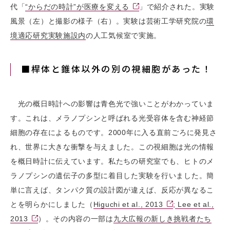
代「
“からだの時計”が医療を変える
」で紹介された。実験
風景（左）と撮影の様子（右）。実験は芸術工学研究院の
環
境適応研究実験施設内
の人工気候室で実施。
■桿体と錐体以外の別の視細胞があった！
光の概日時計への影響は青色光で強いことがわかっていま
す。これは、メラノプシンと呼ばれる光受容体を含む神経節
細胞の存在によるものです。2000年に入る直前ごろに発見さ
れ、世界に大きな衝撃を与えました。この視細胞は光の情報
を概日時計に伝えています。私たちの研究室でも、ヒトのメ
ラノプシンの遺伝子の多型に着目した実験を行いました。簡
単に言えば、タンパク質の設計図が違えば、反応が異なるこ
とを明らかにしました（
Higuchi et al., 2013
;
Lee et al.,
2013
）。その内容の一部は
九大広報の新しき挑戦者たち