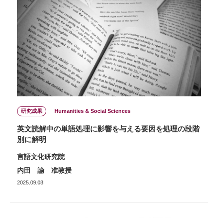
研究成果
Humanities & Social Sciences
英文読解中の単語処理に影響を与える要因を処理の段階
別に解明
言語文化研究院
内田 諭 准教授
2025.09.03