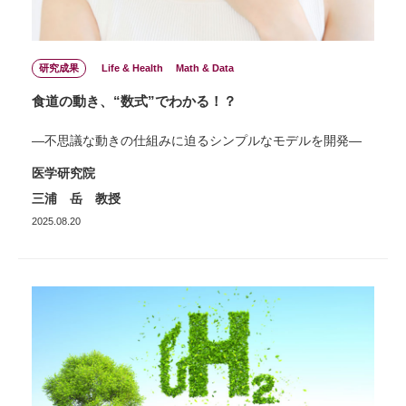
研究成果
Life & Health
Math & Data
食道の動き、“数式”でわかる！？
—不思議な動きの仕組みに迫るシンプルなモデルを開発—
医学研究院
三浦 岳 教授
2025.08.20