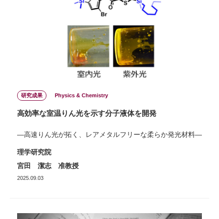
研究成果
Physics & Chemistry
高効率な室温りん光を示す分子液体を開発
―高速りん光が拓く、レアメタルフリーな柔らか発光材料―
理学研究院
宮田 潔志 准教授
2025.09.03