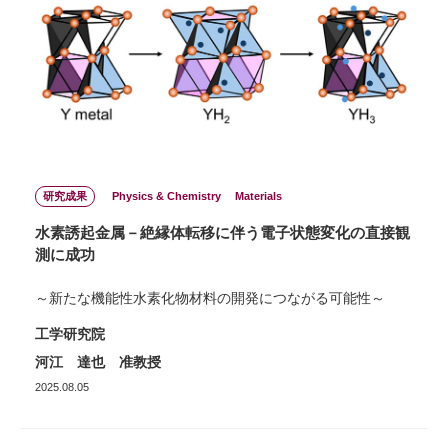
研究成果
Physics & Chemistry
Materials
水素誘起金属－絶縁体転移に伴う電子状態変化の直接観
測に成功
～新たな機能性水素化物材料の開発につながる可能性～
工学研究院
河江 達也 准教授
2025.08.05