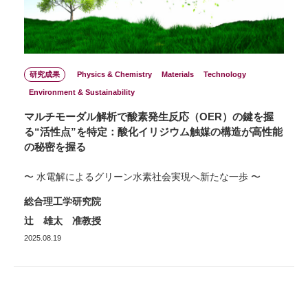
研究成果
Physics & Chemistry
Materials
Technology
Environment & Sustainability
マルチモーダル解析で酸素発生反応（OER）の鍵を握
る“活性点”を特定：酸化イリジウム触媒の構造が高性能
の秘密を握る
〜 水電解によるグリーン水素社会実現へ新たな一歩 〜
総合理工学研究院
辻 雄太 准教授
2025.08.19