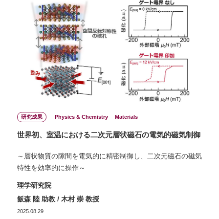
研究成果
Physics & Chemistry
Materials
世界初、室温における二次元層状磁石の電気的磁気制御
～層状物質の隙間を電気的に精密制御し、二次元磁石の磁気
特性を効率的に操作～
理学研究院
飯森 陸 助教 / 木村 崇 教授
2025.08.29