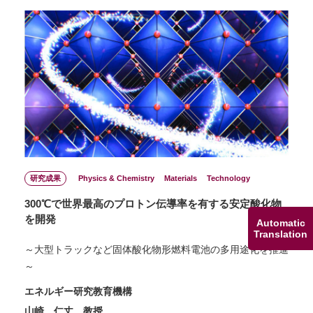
研究成果
Physics & Chemistry
Materials
Technology
300℃で世界最高のプロトン伝導率を有する安定酸化物
を開発
Automatic
Translation
～大型トラックなど固体酸化物形燃料電池の多用途化を推進
～
エネルギー研究教育機構
山崎 仁丈 教授