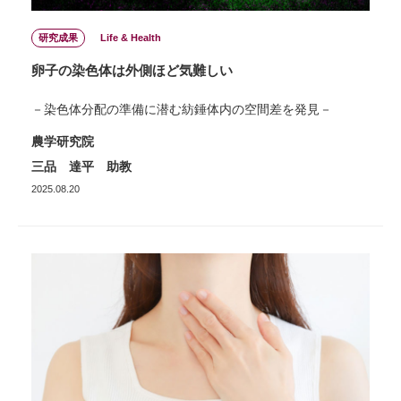
研究成果
Life & Health
卵子の染色体は外側ほど気難しい
－染色体分配の準備に潜む紡錘体内の空間差を発見－
農学研究院
三品 達平 助教
2025.08.20