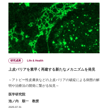
研究成果
Life & Health
上皮バリアを素早く再建する新たなメカニズムを発見
～アトピー性皮膚炎などの上皮バリアの破綻による病態の解
明や治療法の開発に繋がる知見～
医学研究院
池ノ内 順一 教授
2025.07.31