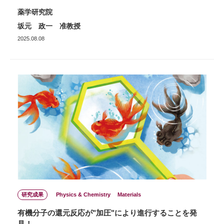
薬学研究院
坂元 政一 准教授
2025.08.08
研究成果
Physics & Chemistry
Materials
有機分子の還元反応が"加圧"により進行することを発
見！