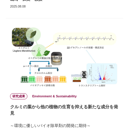
2025.08.08
研究成果
Environment & Sustainability
クルミの葉から他の植物の生育を抑える新たな成分を発
見
～環境に優しいバイオ除草剤の開発に期待～