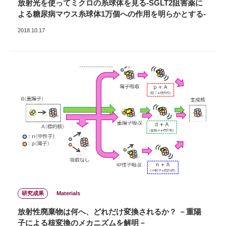
放射光を使ってミクロの糸球体を見る-SGLT2阻害薬に
よる糖尿病マウス糸球体1万個への作用を明らかとする-
2018.10.17
研究成果
Materials
放射性廃棄物は何へ、どれだけ変換されるか？ －重陽
子による核変換のメカニズムを解明－