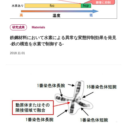
研究成果
Materials
鉄鋼材料において水素による異常な変態抑制効果を発見
-鉄の構造を水素で制御する-
2018.11.01