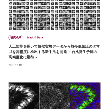
研究成果
Math & Data
人工知能を用いて気候実験データから熱帯低気圧のタマ
ゴを高精度に検出する新手法を開発 ～台風発生予測の
高精度化に期待～
2018.12.19