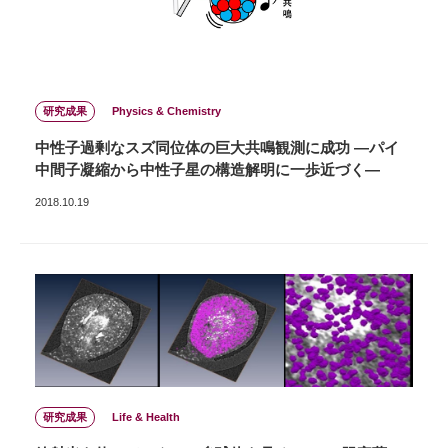
研究成果
Physics & Chemistry
中性子過剰なスズ同位体の巨大共鳴観測に成功 ―パイ
中間子凝縮から中性子星の構造解明に一歩近づく―
2018.10.19
研究成果
Life & Health