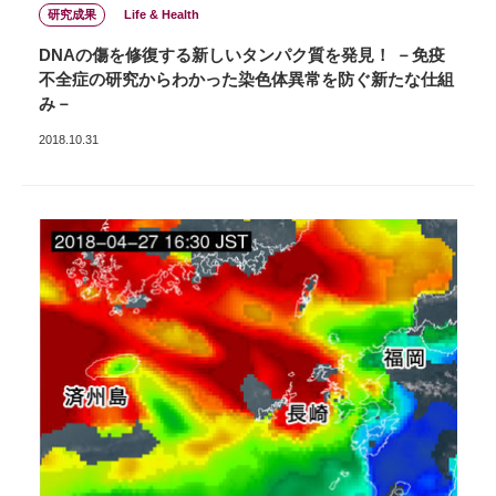
研究成果
Life & Health
DNAの傷を修復する新しいタンパク質を発見！ －免疫
不全症の研究からわかった染色体異常を防ぐ新たな仕組
み－
2018.10.31