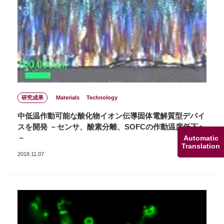
研究成果
Materials
Technology
中低温作動可能な酸化物イオン伝導固体電解質型デバイ
スを開発 －センサ、酸素分離、SOFCの作動温度低下へ
－
Automatic
Translation
2018.11.07