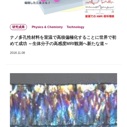
研究成果
Physics & Chemistry
Technology
ナノ多孔性材料を室温で高核偏極化することに世界で初
めて成功 ～生体分子の高感度MRI観測へ新たな道～
2018.11.08