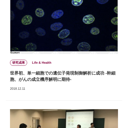
研究成果
Life & Health
世界初、単一細胞での遺伝子発現制御解析に成功 -幹細
胞、がんの成立機序解明に期待-
2018.12.11