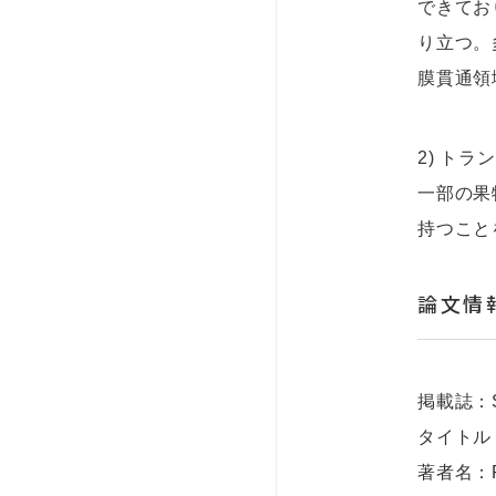
できてお
り立つ。
膜貫通領
2) トラ
一部の果
持つこと
論文情
掲載誌：Sci
タイトル：Re
著者名：Fuyu