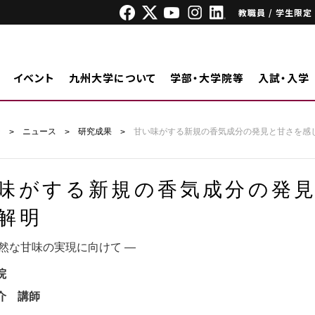
教職員 / 学生限定
イベント
九州大学について
学部・大学院等
入試・入学
ジ
ニュース
研究成果
甘い味がする新規の香気成分の発見と甘さを感
味がする新規の香気成分の発
解明
自然な甘味の実現に向けて ―
院
介 講師