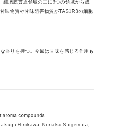
、細胞膜貫通領域の主に3つの領域から成
甘味物質や甘味阻害物質がTAS1R3の細胞
ンな香りを持つ。今回は甘味を感じる作用も
t aroma compounds
tsugu Hirokawa, Noriatsu Shigemura,