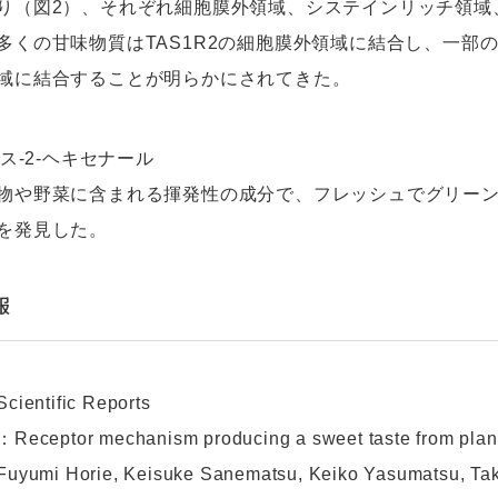
り（図2）、それぞれ細胞膜外領域、システインリッチ領域
多くの甘味物質はTAS1R2の細胞膜外領域に結合し、一部の
域に結合することが明らかにされてきた。
ンス-2-ヘキセナール
物や野菜に含まれる揮発性の成分で、フレッシュでグリー
を発見した。
報
entific Reports
ceptor mechanism producing a sweet taste from plan
mi Horie, Keisuke Sanematsu, Keiko Yasumatsu, Taka