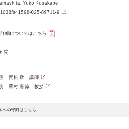
amashita, Yuko Kusakabe
.1038/s41598-025-89711-9
の詳細については
こちら
せ先
院 實松 敬 講師
院 重村 憲徳 教授
学への寄附はこちら