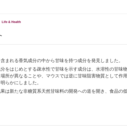
Life & Health
ト
に含まれる香気成分の中から甘味を持つ成分を発見しました。
成分をはじめとする疎水性で甘味を示す成分は、水溶性の甘味
る場所が異なることや、マウスでは逆に甘味阻害物質として作
を明らかにしました。
成果は新たな非糖質系天然甘味料の開発への道を開き、食品の
。