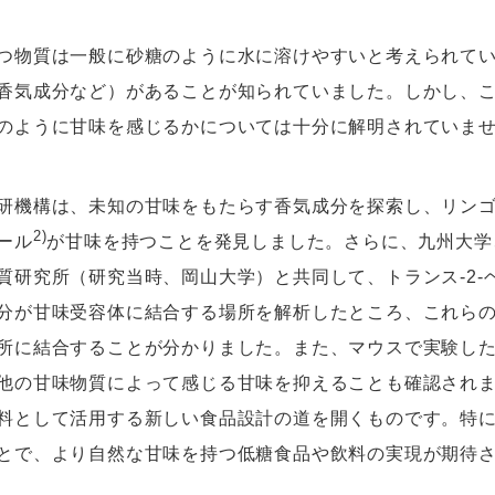
つ物質は一般に砂糖のように水に溶けやすいと考えられて
香気成分など）があることが知られていました。しかし、
のように甘味を感じるかについては十分に解明されていま
研機構は、未知の甘味をもたらす香気成分を探索し、リンゴ
2)
ール
が甘味を持つことを発見しました。さらに、九州大学
質研究所（研究当時、岡山大学）と共同して、トランス-2
分が甘味受容体に結合する場所を解析したところ、これら
所に結合することが分かりました。また、マウスで実験し
他の甘味物質によって感じる甘味を抑えることも確認され
料として活用する新しい食品設計の道を開くものです。特
とで、より自然な甘味を持つ低糖食品や飲料の実現が期待