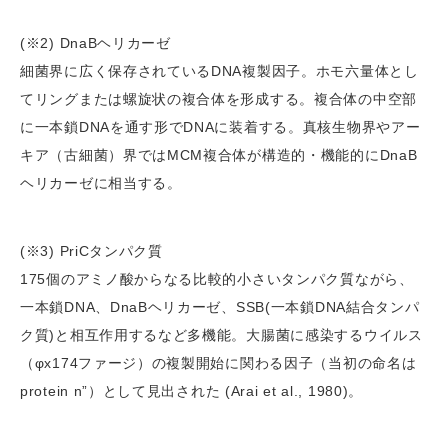
(※2) DnaBヘリカーゼ
細菌界に広く保存されているDNA複製因子。ホモ六量体とし
てリングまたは螺旋状の複合体を形成する。複合体の中空部
に一本鎖DNAを通す形でDNAに装着する。真核生物界やアー
キア（古細菌）界ではMCM複合体が構造的・機能的にDnaB
ヘリカーゼに相当する。
(※3) PriCタンパク質
175個のアミノ酸からなる比較的小さいタンパク質ながら、
一本鎖DNA、DnaBヘリカーゼ、SSB(一本鎖DNA結合タンパ
ク質)と相互作用するなど多機能。大腸菌に感染するウイルス
（φx174ファージ）の複製開始に関わる因子（当初の命名は
protein n”）として見出された (Arai et al., 1980)。