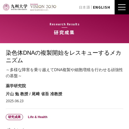
日本語
ENGLISH
Research Results
研究成果
染色体DNAの複製開始をレスキューするメカ
ニズム
～多様な障害を乗り越えてDNA複製や細胞増殖を行わせる頑強性
の基盤～
薬学研究院
片山 勉 教授 / 尾﨑 省吾 准教授
2025.06.23
研究成果
Life & Health