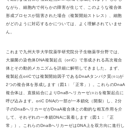
ながら、細胞内で何らかの障害が生じて、このような複合体
形成プロセスが阻害された場合（複製開始ストレス）、細胞
がどのように対応するかについては、よく理解されていませ
ん。
これまで九州大学大学院薬学研究院分子生物薬学分野では、
大腸菌の染色体DNA複製起点（oriC）で形成される高次複合
体とその動的メカニズムを詳細に解明してきました。まず、
複製起点oriCでは複製開始因子であるDnaAタンパク質
が
(※1)
2つの複合体を形成します（図1：「正常」）。これらのDnaA
複合体は、直接結合によりDnaBへリカーゼ
を複製起点に
(※2)
呼び込みます。oriC DNAの一部が一本鎖化（開裂）し、2分
子のDnaBへリカーゼがDnaA複合体との動的な相互作用を介
して、それぞれの一本鎖DNAに装着します（図１：「正
常」）。これらのDnaBへリカーゼはDNA上を双方向に進行し