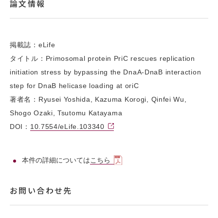
論文情報
掲載誌：eLife
タイトル：Primosomal protein PriC rescues replication
initiation stress by bypassing the DnaA-DnaB interaction
step for DnaB helicase loading at oriC
著者名：Ryusei Yoshida, Kazuma Korogi, Qinfei Wu,
Shogo Ozaki, Tsutomu Katayama
DOI：
10.7554/eLife.103340
本件の詳細については
こちら
お問い合わせ先