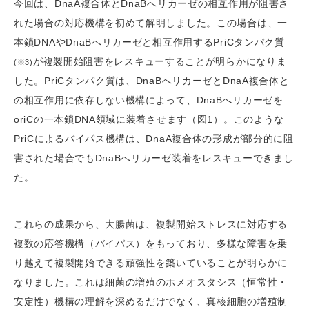
今回は、DnaA複合体とDnaBへリカーゼの相互作用が阻害さ
れた場合の対応機構を初めて解明しました。この場合は、一
本鎖DNAやDnaBへリカーゼと相互作用するPriCタンパク質
が複製開始阻害をレスキューすることが明らかになりま
(※3)
した。PriCタンパク質は、DnaBへリカーゼとDnaA複合体と
の相互作用に依存しない機構によって、DnaBへリカーゼを
oriCの一本鎖DNA領域に装着させます（図1）。このような
PriCによるバイパス機構は、DnaA複合体の形成が部分的に阻
害された場合でもDnaBへリカーゼ装着をレスキューできまし
た。
これらの成果から、大腸菌は、複製開始ストレスに対応する
複数の応答機構（バイパス）をもっており、多様な障害を乗
り越えて複製開始できる頑強性を築いていることが明らかに
なりました。これは細菌の増殖のホメオスタシス（恒常性・
安定性）機構の理解を深めるだけでなく、真核細胞の増殖制