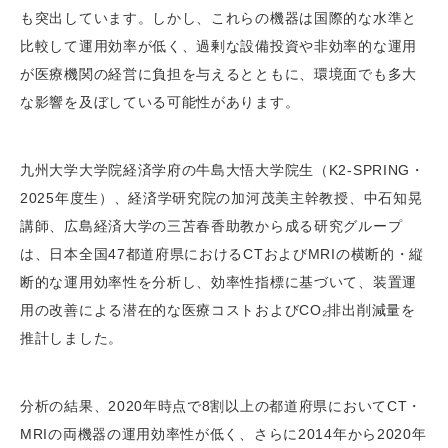
も突出しています。しかし、これらの機器は国際的な水準と
比較して運用効率が低く、過剰な設備投資や非効率的な運用
が医療機関の経営に負担を与えるとともに、環境面でも多大
な影響を及ぼしている可能性があります。
九州大学大学院経済学府の牛島大悟大学院生（K2-SPRING・
2025年度生）、経済学研究院の加河茂美主幹教授、中石知晃
講師、広島経済大学の三苫春香助教から成る研究グループ
は、日本全国47都道府県におけるCTおよびMRIの横断的・縦
断的な運用効率性を分析し、効率性指標に基づいて、装置運
用の改善による潜在的な医療コストおよびCO₂排出削減量を
推計しました。
分析の結果、2020年時点で8割以上の都道府県においてCT・
MRIの両機器の運用効率性が低く、さらに2014年から2020年