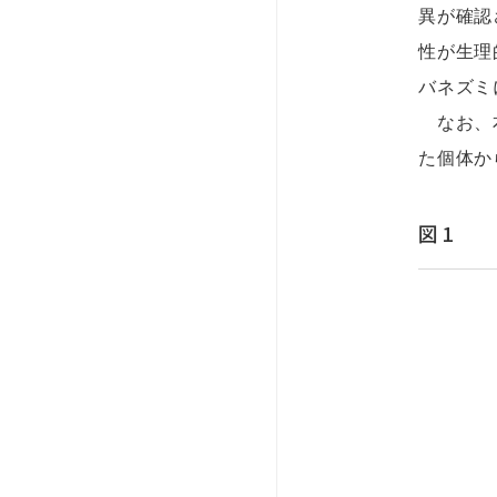
異が確認
性が生理
バネズミ
なお、本
た個体か
図1