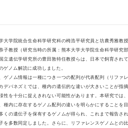
大学院統合生命科学研究科の栂浩平研究員と坊農秀雅教授
恭子教授（研究当時の所属：熊本大学大学院生命科学研究
国立遺伝学研究所の豊田敦特任教授らは、日本で飼育されているハダ
er）のゲノム解読に成功しました。
ゲノム情報は一種につき一つの配列が代表配列（リファレ
カデバネズミでは、種内の遺伝的な違いが大きいことが指
様性を十分に捉えきれない可能性があります。本研究では
、種内に存在するゲノム配列の違いを明らかにすることを
多くの遺伝子を保有するゲノムが得られ、これまで報告さ
子を多数同定しました。さらに、リファレンスゲノムとの比