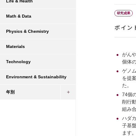
Life & Health
研究成果
Math & Data
ポイン
Physics & Chemistry
Materials
がん
個体
Technology
ゲノ
Environment & Sustainability
を提
た。
年別
74
削行
組み
ハダ
子基
ます