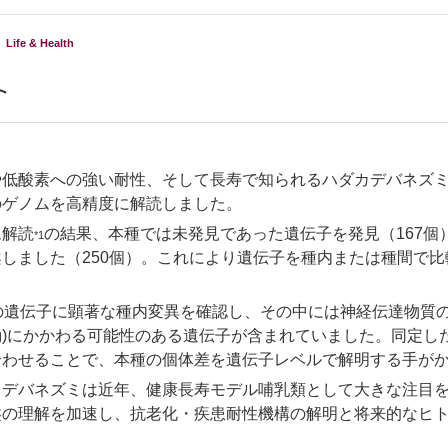
Life & Health
ト
や低酸素への強い耐性、そして長寿で知られるハダカデバネズ
のゲノムを高精度に解読しました。
ム解読
の結果、本種では未発見であった遺伝子を発見（167
*1
案しました（250個）。これにより遺伝子を種内または種間で
個の遺伝子に顕著な種内変異を確認し、その中には神経伝達物質
動)にかかわる可能性のある遺伝子が含まれていました。同定し
合わせることで、本種の個体差を遺伝子レベルで解明する手が
カデバネズミは近年、健康長寿モデル哺乳類として大きな注目
盤の理解を加速し、抗老化・疾患耐性機構の解明と将来的なヒ
。