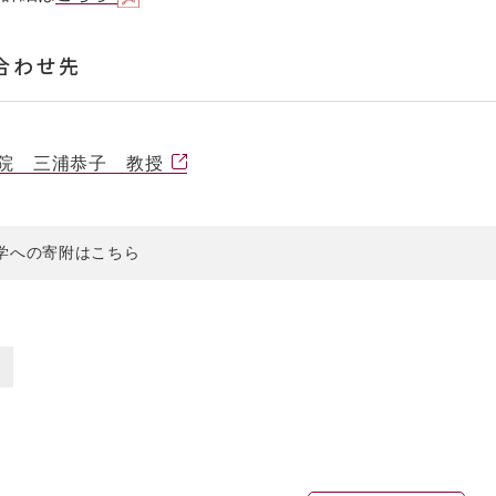
合わせ先
院 三浦恭子 教授
学への寄附はこちら