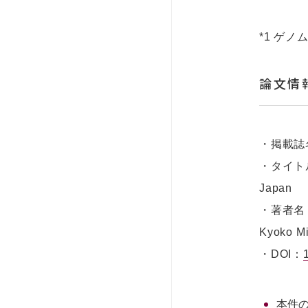
*1 ゲ
論文情
・掲載誌名：
・タイトル：Ge
Japan
・著者名：Kou
Kyoko 
・DOI：
本件