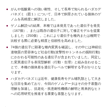
がんや低酸素への強い耐性、そして長寿で知られるハダカデ
バネズミ（図１）について、日本で飼育されている個体のゲ
ノムを高精度に解読しました。
ゲノム解読
の結果、本種では未発見であった遺伝子を発見
*1
（167個）、または既存の遺伝子に対して修正モデルを提案
しました（250個）。これにより遺伝子を種内または種間で
比較する際に必要な精度と信頼性を高めました。
74個の遺伝子に顕著な種内変異を確認し、その中には神経伝
達物質の受容体など社会行動(攻撃性やトンネルの掘削行動)
にかかわる可能性のある遺伝子が含まれていました。同定し
た変異遺伝子を表現型解析（行動・生理）と組み合わせるこ
とで、本種の個体差を遺伝子レベルで解明する手がかりとな
ります。
ハダカデバネズミは近年、健康長寿モデル哺乳類として大き
な注目を集めており、今回のゲノムデータはその分子基盤の
理解を加速し、抗老化・疾患耐性機構の解明と将来的なヒト
への応用研究を推進する重要な基盤となります。