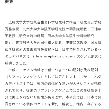
概要
広島大学大学院統合生命科学研究科の栂浩平研究員と坊農
秀雅教授、九州大学大学院医学研究院の岡香織助教、三浦恭
子教授（研究当時の所属：熊本大学大学院生命科学研究
部）、東京科学大学の田中裕之助教、伊藤武彦教授、国立遺
伝学研究所の豊田敦特任教授らは、日本で飼育されているハ
ダカデバネズミ （Heterocephalus glaber）のゲノム解読に
成功しました。
一般に、ゲノム情報は一種につき一つの配列が代表配列
（リファレンスゲノム）として決定されます。しかし、ハダ
カデバネズミでは、種内の遺伝的な違いが大きいことが指摘
されており、従来のリファレンスゲノムではこの多様性を十
分に捉えきれない可能性があります。本研究では、日本で飼
育されている個体のゲノムを新たに解読し、種内に存在する