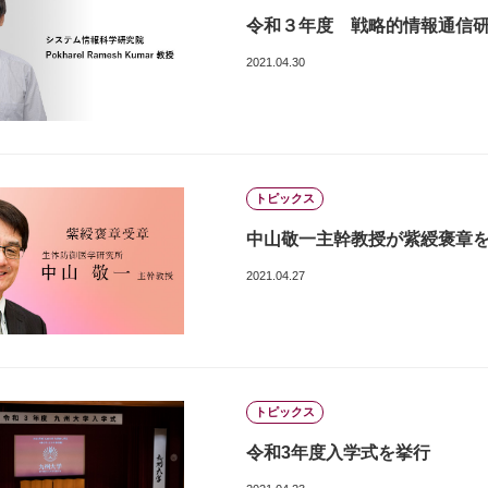
令和３年度 戦略的情報通信研
2021.04.30
トピックス
中山敬一主幹教授が紫綬褒章
2021.04.27
トピックス
令和3年度入学式を挙行