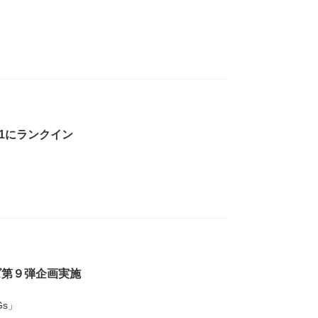
21にランクイン
ズ第９弾企画実施
s」