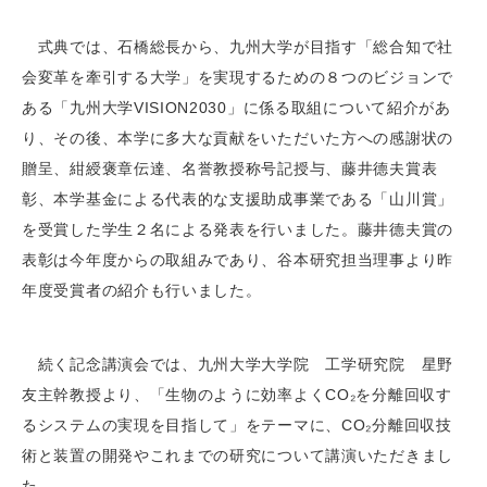
式典では、石橋総長から、九州大学が目指す「総合知で社
会変革を牽引する大学」を実現するための８つのビジョンで
ある「九州大学VISION2030」に係る取組について紹介があ
り、その後、本学に多大な貢献をいただいた方への感謝状の
贈呈、紺綬褒章伝達、名誉教授称号記授与、藤井德夫賞表
彰、本学基金による代表的な支援助成事業である「山川賞」
を受賞した学生２名による発表を行いました。藤井德夫賞の
表彰は今年度からの取組みであり、谷本研究担当理事より昨
年度受賞者の紹介も行いました。
続く記念講演会では、九州大学大学院 工学研究院 星野
友主幹教授より、「生物のように効率よくCO₂を分離回収す
るシステムの実現を目指して」をテーマに、CO₂分離回収技
術と装置の開発やこれまでの研究について講演いただきまし
た。