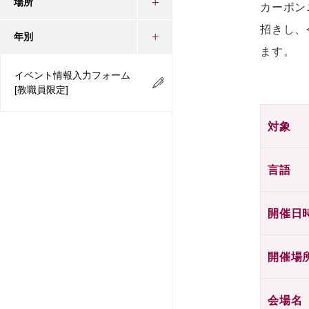
場所
カーボン
招きし、
年別
ます。
イベント情報入力フォーム
[教職員限定]
対象
言語
開催日
開催場
会場名