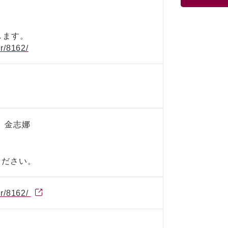
します。
ar/8162/
室 金志娜
ください。
ar/8162/