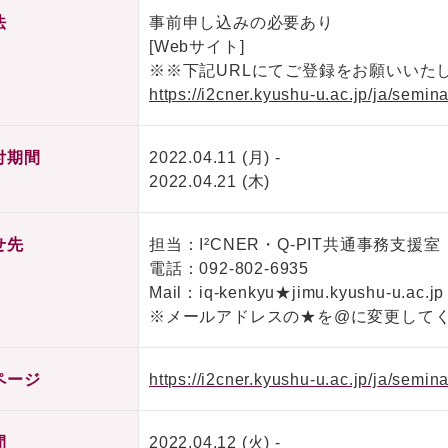
法
事前申し込みの必要あり
[Webサイト]
※※下記URLにてご登録をお願いいた
https://i2cner.kyushu-u.ac.jp/ja/semin
付期間
2022.04.11 (月) -
2022.04.21 (木)
せ先
担当：I²CNER・Q-PIT共通事務支援
電話：
092-802-6935
Mail：iq-kenkyu★jimu.kyushu-u.ac.jp
※メールアドレスの★を@に変更して
ページ
https://i2cner.kyushu-u.ac.jp/ja/semin
間
2022.04.12 (火) -