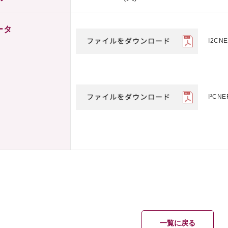
ータ
I2CNE
I²CNE
一覧に戻る