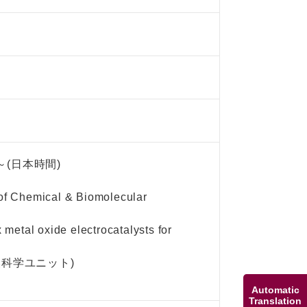
～(日本時間)
hemical & Biomolecular
tal oxide electrocatalysts for
換科学ユニット)
Automatic
Translation