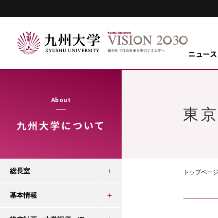
ニュース
About
東
九州大学について
総長室
トップペー
基本情報