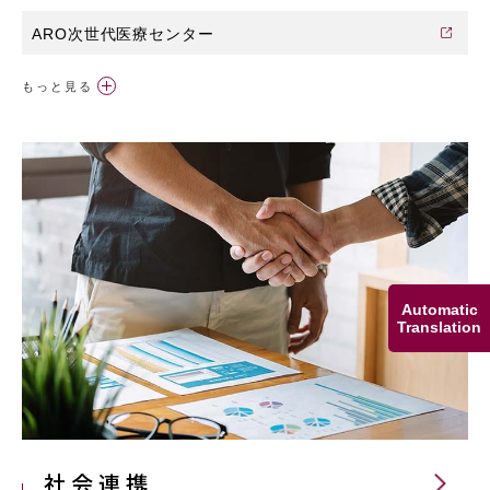
ARO次世代医療センター
もっと見る
久山町研究
JST-ERATO安達分子エキシトン工学プロジェクト
持続的共進化地域創成拠点
Automatic
Translation
社会連携