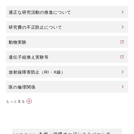
適正な研究活動の推進について
研究費の不正防止について
動物実験
遺伝子組換え実験等
放射線障害防止（RI・X線）
医の倫理関係
もっと見る
安全保障輸出管理
九州・沖縄オープンユニバーシテ