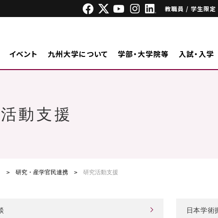
教職員 / 学生限定
イベント
九州大学について
学部・大学院等
入試・入学
究活動支援
ジ
研究・産学官民連携
研究活動支援
談
日本学術