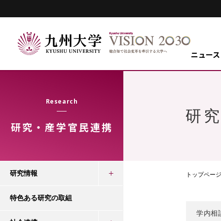
ニュース
Research
研
研究・産学官民連携
研究情報
トップペー
特色ある研究の取組
学内相