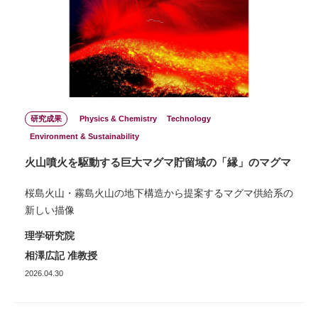
研究成果
Physics & Chemistry
Technology
Environment & Sustainability
火山噴火を駆動する巨大マグマ貯留域の「縁」のマグマ
桜島火山・霧島火山の地下構造から提案するマグマ供給系の
新しい描像
理学研究院
相澤広記 准教授
2026.04.30