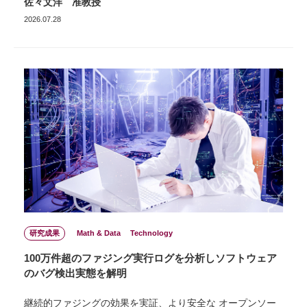
佐々文洋 准教授
2026.07.28
研究成果
Math & Data
Technology
100万件超のファジング実行ログを分析しソフトウェア
のバグ検出実態を解明
継続的ファジングの効果を実証、より安全な オープンソー