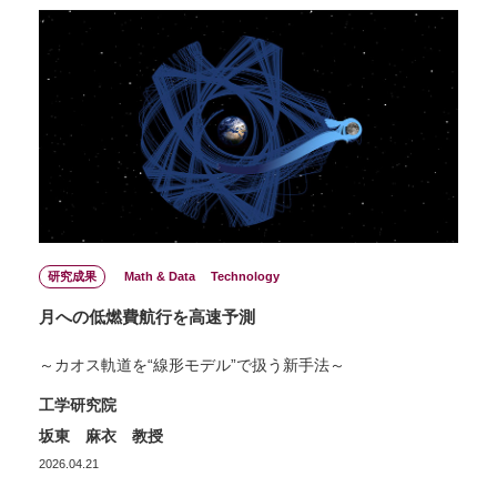
研究成果
Math & Data
Technology
月への低燃費航行を高速予測
～カオス軌道を“線形モデル”で扱う新手法～
工学研究院
坂東 麻衣 教授
2026.04.21