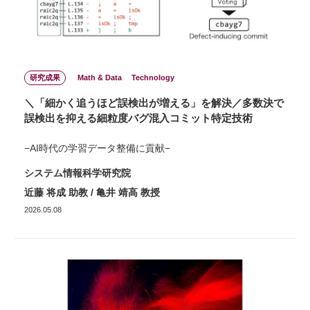
研究成果
Math & Data
Technology
＼「細かく追うほど誤検出が増える」を解決／多数決で
誤検出を抑える細粒度バグ混入コミット特定技術
−AI時代の学習データ整備に貢献−
システム情報科学研究院
近藤 将成 助教 / 亀井 靖高 教授
2026.05.08