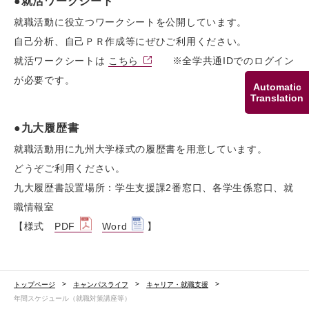
●就活ワークシート
就職活動に役立つワークシートを公開しています。
自己分析、自己ＰＲ作成等にぜひご利用ください。
就活ワークシートは
こちら
※全学共通IDでのログイン
が必要です。
Automatic
Translation
●九大履歴書
就職活動用に九州大学様式の履歴書を用意しています。
どうぞご利用ください。
九大履歴書設置場所：学生支援課2番窓口、各学生係窓口、就
職情報室
【様式
PDF
Word
】
トップページ
キャンパスライフ
キャリア・就職支援
年間スケジュール（就職対策講座等）