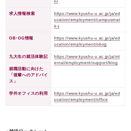
n/
求人情報検索
https://www.kyushu-u.ac.jp/ja/ed
ucation/employment/campusmat
e-j
OB･OG情報
https://www.kyushu-u.ac.jp/ja/ed
ucation/employment/obog
九大生の就活体験記
https://www.kyushu-u.ac.jp/ja/int
ernal/employment/support/blog
就職活動に向けた
「後輩へのアドバイ
ス」
学外オフィスの利用
https://www.kyushu-u.ac.jp/ja/ed
ucation/employment/office