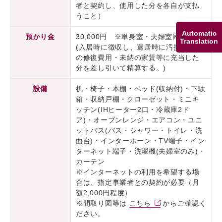
者と契約し、使用した分を各自が支払
うこと）
Automatic
預かり金
30,000円 ※単身室・夫婦室同額
Translation
(入居時に徴収し、退居時に汚損や破損
の修復費用・未納の家賃等に充当した
分を差し引いて精算する。)
設備
机・椅子・本棚・ベッド(収納付)・下駄
箱・収納戸棚・クローゼット・ミニキ
ッチン(IHヒーター2口・冷蔵庫2ド
ア)・オーブンレンジ・エアコン・ユニ
ットバス(バス・シャワー・トイレ・洗
面台)・インターホーン・TV端子・イン
ターネット端子・洗濯機(夫婦室のみ)・
カーテン
※インターネットの利用を希望する場
合は、指定事業者との契約が必要（月
額2,000円程度）
※間取り図等は
こちら
からご確認く
ださい。