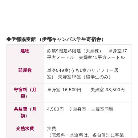
◆伊都協奏館 （伊都キャンパス学生寄宿舎）
建物
鉄筋9階建/6階建（夫婦棟） 単身室17
平方メートル 夫婦室43平方メートル
部屋数
単身549室(うち1室バリアフリー居
室) 夫婦室15室（留学生のみ）
寄宿料（月
単身室 16,500円 夫婦室 38,500円
額）
共益費（月
4,500円 ※単身室・夫婦室同額
額）
光熱水費
実費
（電気料・水道料は、各自個別に事業