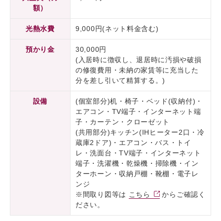
額）
光熱水費
9,000円(ネット料金含む)
預かり金
30,000円
(入居時に徴収し、退居時に汚損や破損
の修復費用・未納の家賃等に充当した
分を差し引いて精算する。)
設備
(個室部分)机・椅子・ベッド(収納付)・
エアコン・TV端子・インターネット端
子・カーテン・クローゼット
(共用部分)キッチン(IHヒーター2口・冷
蔵庫2ドア)・エアコン・バス・トイ
レ・洗面台・TV端子・インターネット
端子・洗濯機・乾燥機・掃除機・イン
ターホーン・収納戸棚・靴棚・電子レ
ンジ
※間取り図等は
こちら
からご確認く
ださい。