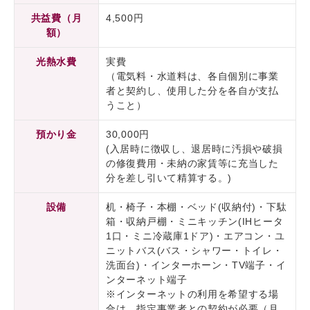
共益費（月
4,500円
額）
光熱水費
実費
（電気料・水道料は、各自個別に事業
者と契約し、使用した分を各自が支払
うこと）
預かり金
30,000円
(入居時に徴収し、退居時に汚損や破損
の修復費用・未納の家賃等に充当した
分を差し引いて精算する。)
設備
机・椅子・本棚・ベッド(収納付)・下駄
箱・収納戸棚・ミニキッチン(IHヒータ
1口・ミニ冷蔵庫1ドア)・エアコン・ユ
ニットバス(バス・シャワー・トイレ・
洗面台)・インターホーン・TV端子・イ
ンターネット端子
※インターネットの利用を希望する場
合は、指定事業者との契約が必要（月