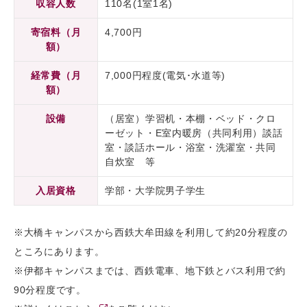
収容人数
110名(1室1名)
寄宿料（月
4,700円
額）
経常費（月
7,000円程度(電気･水道等)
額）
設備
（居室）学習机・本棚・ベッド・クロ
ーゼット・E室内暖房（共同利用）談話
室・談話ホール・浴室・洗濯室・共同
自炊室 等
入居資格
学部・大学院男子学生
※大橋キャンパスから西鉄大牟田線を利用して約20分程度の
ところにあります。
※伊都キャンパスまでは、西鉄電車、地下鉄とバス利用で約
90分程度です。