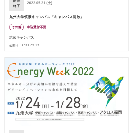
開催
2022.05.21 (土)
終了
九州大学筑紫キャンパス「キャンパス開放」
その他
申込受付不要
筑紫キャンパス
公開日：2022.05.12