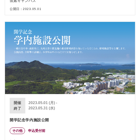
筑紫キャンパス
公開日：2023.05.01
開催
2023.05.01 (月) -
2023.05.31 (水)
終了
開学記念学内施設公開
その他
申込受付前