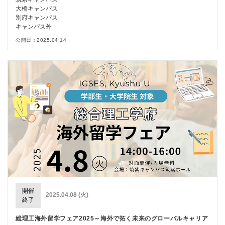
大橋キャンパス
別府キャンパス
キャンパス外
公開日：2025.04.14
開催
2025.04.08 (火)
終了
総理工海外留学フェア2025～海外で拓く未来のグローバルキャリア