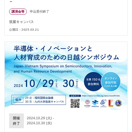
～
講演会等
申込受付終了
筑紫キャンパス
公開日：2025.03.21
開催
2024.10.29 (火) -
2024.10.30 (水)
終了