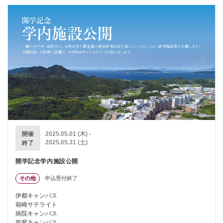
開催
2025.05.01 (木) -
2025.05.31 (土)
終了
開学記念学内施設公開
その他
申込受付終了
伊都キャンパス
箱崎サテライト
病院キャンパス
筑紫キャンパス