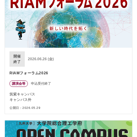
開催
2026.06.26 (金)
終了
RIAMフォーラム2026
講演会等
申込受付終了
筑紫キャンパス
キャンパス外
公開日：2026.05.29