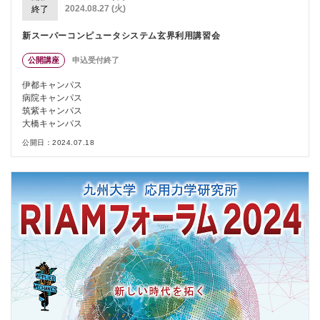
2024.08.27 (火)
終了
新スーパーコンピュータシステム玄界利用講習会
公開講座
申込受付終了
伊都キャンパス
病院キャンパス
筑紫キャンパス
大橋キャンパス
公開日：2024.07.18