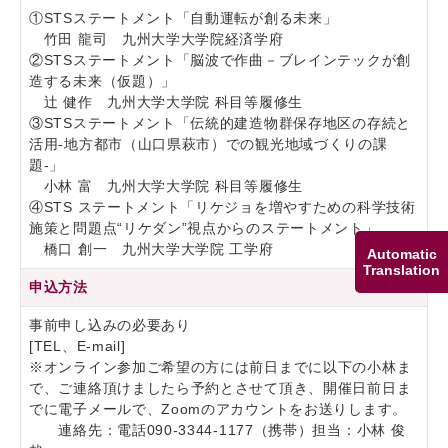
①STSステートメント「自動運転が創る未来」
竹田 龍司 九州大学大学院経済学府
②STSステートメント「脳波で作曲－ブレインテックが創
造する未来（仮題）」
辻 健作 九州大学大学院 科目等履修生
③STSステートメント「伝統的建造物群保存地区の存続と
活用-地方都市（山口県萩市）での観光地域づくりの課
題-」
小林 富 九州大学大学院 科目等履修生
④STS ステートメント「リケジョを増やすための科学技術
施策と問題点“リケダン”視点からのステートメント」
橋口 創一 九州大学大学院 工学府
Automatic
Translation
申込方法
事前申し込みの必要あり
[TEL、E-mail]
※オンライン参加ご希望の方には前日までに以下の小林ま
で、ご連絡頂けましたら予約とさせて頂き、開催日前日ま
でに電子メールで、Zoomのアカウントをお送りします。
連絡先：電話090-3344-1177（携帯）担当：小林 俊