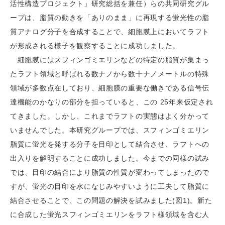
活性構造プロジェクト」研究総括を兼任）らの共同研究グル
ープは、脂質の動きを「ありのまま」に再現する蛍光性の脂
質アナログ分子を合成することで、細胞膜上においてラフト
が形成される様子を観察することに成功しました。
細胞膜にはスフィンゴミエリンなどの特定の脂質が集まっ
たラフト領域と呼ばれる数ナノから数十ナノメートルの特殊
領域が多数点在しており、細胞膜の重要な働きである信号伝
達機能のかなりの部分を担っていると、この 25年来仮定され
てきました。しかし、これまでラフトの実態はよく分かって
いませんでした。本研究グループでは、スフィンゴミエリン
脂質に蛍光を発する分子を目印として結合させ、ラフトへの
出入りを解明することに成功しました。今までの同様の試み
では、目印の結合により脂質の性質が変わってしまったので
すが、蛍光の目印を水になじみやすいように工夫して脂質に
結合させることで、この問題の解決を試みました(図1)。新た
に合成した蛍光スフィンゴミエリンをラフト様領域を含む人