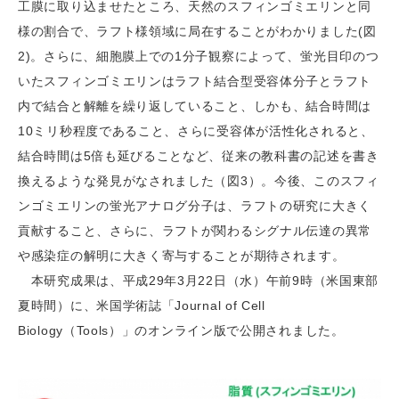
工膜に取り込ませたところ、天然のスフィンゴミエリンと同
様の割合で、ラフト様領域に局在することがわかりました(図
2)。さらに、細胞膜上での1分子観察によって、蛍光目印のつ
いたスフィンゴミエリンはラフト結合型受容体分子とラフト
内で結合と解離を繰り返していること、しかも、結合時間は
10ミリ秒程度であること、さらに受容体が活性化されると、
結合時間は5倍も延びることなど、従来の教科書の記述を書き
換えるような発見がなされました（図3）。今後、このスフィ
ンゴミエリンの蛍光アナログ分子は、ラフトの研究に大きく
貢献すること、さらに、ラフトが関わるシグナル伝達の異常
や感染症の解明に大きく寄与することが期待されます。
本研究成果は、平成29年3月22日（水）午前9時（米国東部
夏時間）に、米国学術誌「Journal of Cell
Biology（Tools）」のオンライン版で公開されました。