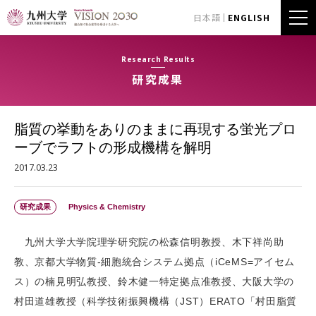
日本語
ENGLISH
Research Results
研究成果
脂質の挙動をありのままに再現する蛍光プロ
ーブでラフトの形成機構を解明
2017.03.23
研究成果
Physics & Chemistry
九州大学大学院理学研究院の松森信明教授、木下祥尚助
教、京都大学物質-細胞統合システム拠点（iCeMS=アイセム
ス）の楠見明弘教授、鈴木健一特定拠点准教授、大阪大学の
村田道雄教授（科学技術振興機構（JST）ERATO「村田脂質