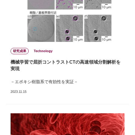
研究成果
Technology
機械学習で屈折コントラストCTの高速領域分割解析を
実現
－エポキシ樹脂系で有効性を実証－
2023.11.15