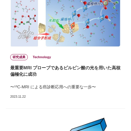
研究成果
Technology
最重要MRI プローブであるピルビン酸の光を⽤いた⾼核
偏極化に成功
〜¹³C-MRI による癌診断応⽤への重要な⼀歩〜
2023.11.22