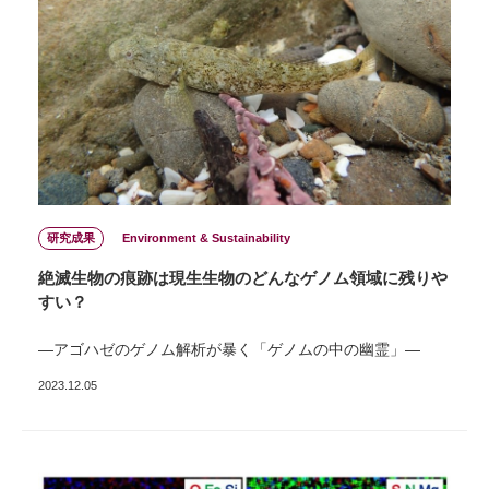
研究成果
Environment & Sustainability
絶滅生物の痕跡は現生生物のどんなゲノム領域に残りや
すい？
―アゴハゼのゲノム解析が暴く「ゲノムの中の幽霊」―
2023.12.05