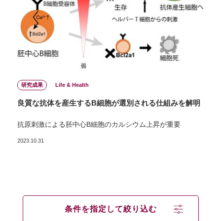
研究成果
Life & Health
良質な抗体を産生するB細胞が選別される仕組みを解明
抗原刺激による胚中心B細胞のカルシウム上昇が重要
2023.10.31
条件を指定して絞り込む