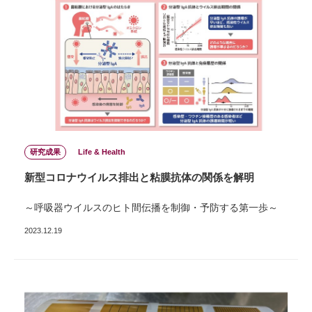
研究成果
Life & Health
新型コロナウイルス排出と粘膜抗体の関係を解明
～呼吸器ウイルスのヒト間伝播を制御・予防する第一歩～
2023.12.19