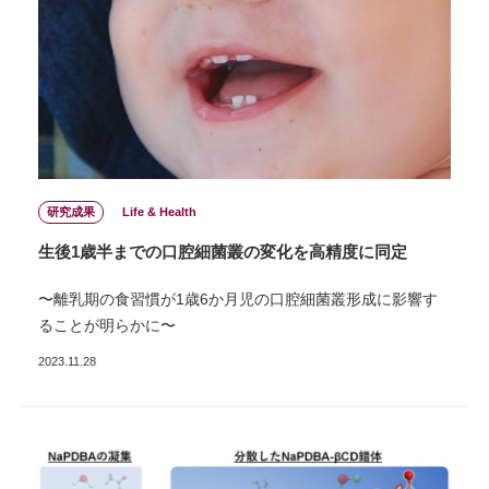
研究成果
Life & Health
⽣後1歳半までの口腔細菌叢の変化を⾼精度に同定
〜離乳期の⾷習慣が1歳6か⽉児の⼝腔細菌叢形成に影響す
ることが明らかに〜
2023.11.28