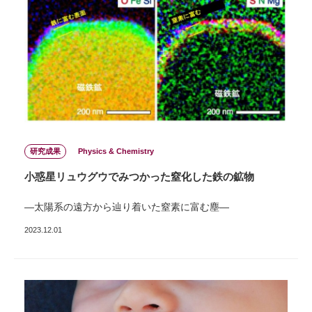
研究成果
Physics & Chemistry
小惑星リュウグウでみつかった窒化した鉄の鉱物
―太陽系の遠方から辿り着いた窒素に富む塵―
2023.12.01