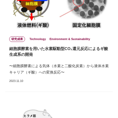
研究成果
Technology
Environment & Sustainability
細胞膜酵素を用いた水素駆動型CO₂還元反応によるギ酸
生成系の開発
〜細胞膜酵素による気体（水素と二酸化炭素）から液体水素
キャリア（ギ酸）への変換反応〜
2023.11.10