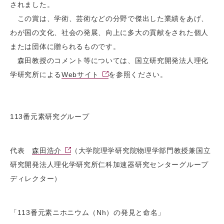
されました。
この賞は、学術、芸術などの分野で傑出した業績をあげ、
わが国の文化、社会の発展、向上に多大の貢献をされた個人
または団体に贈られるものです。
森田教授のコメント等については、国立研究開発法人理化
学研究所による
Webサイト
を参照ください。
113番元素研究グループ
代表
森田浩介
（大学院理学研究院物理学部門教授兼国立
研究開発法人理化学研究所仁科加速器研究センターグループ
ディレクター）
「113番元素ニホニウム（Nh）の発見と命名」