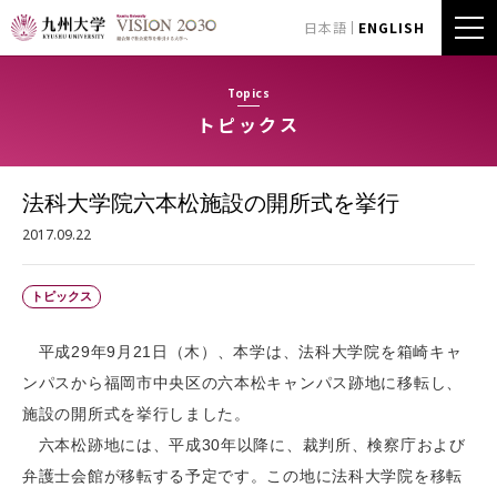
日本語
ENGLISH
Topics
トピックス
法科大学院六本松施設の開所式を挙行
2017.09.22
トピックス
平成29年9月21日（木）、本学は、法科大学院を箱崎キャ
ンパスから福岡市中央区の六本松キャンパス跡地に移転し、
施設の開所式を挙行しました。
六本松跡地には、平成30年以降に、裁判所、検察庁および
弁護士会館が移転する予定です。この地に法科大学院を移転