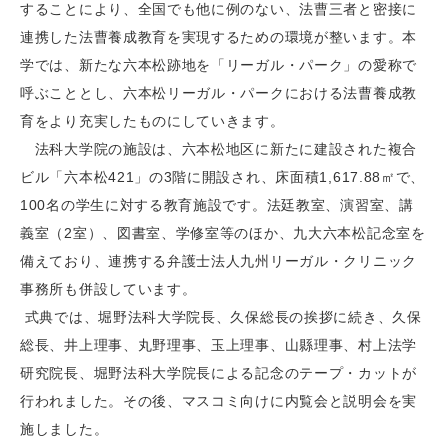
することにより、全国でも他に例のない、法曹三者と密接に
連携した法曹養成教育を実現するための環境が整います。本
学では、新たな六本松跡地を「リーガル・パーク」の愛称で
呼ぶこととし、六本松リーガル・パークにおける法曹養成教
育をより充実したものにしていきます。
法科大学院の施設は、六本松地区に新たに建設された複合
ビル「六本松421」の3階に開設され、床面積1,617.88㎡で、
100名の学生に対する教育施設です。法廷教室、演習室、講
義室（2室）、図書室、学修室等のほか、九大六本松記念室を
備えており、連携する弁護士法人九州リーガル・クリニック
事務所も併設しています。
式典では、堀野法科大学院長、久保総長の挨拶に続き、久保
総長、井上理事、丸野理事、玉上理事、山縣理事、村上法学
研究院長、堀野法科大学院長による記念のテープ・カットが
行われました。その後、マスコミ向けに内覧会と説明会を実
施しました。