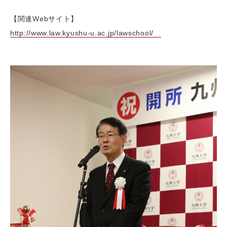
【関連Webサイト】
http://www.law.kyushu-u.ac.jp/lawschool/