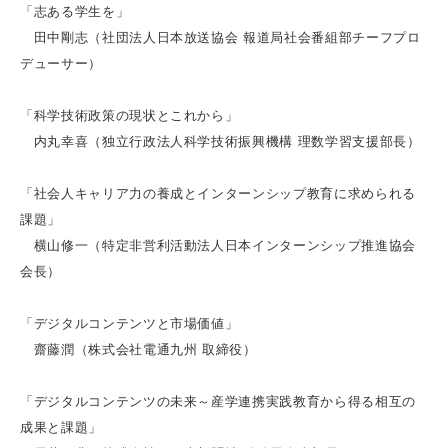
「志ある学生を」
田中剛志（社団法人日本放送協会 報道局社会番組部チーフプロ
デューサー）
「科学技術政策の現状とこれから」
内丸幸喜（独立行政法人科学技術振興機構 理数学習支援部長）
「社会人キャリア力の養成とインターンシップ教育に求められる
課題」
横山修一（特定非営利活動法人日本インターンシップ推進協会
会長）
「デジタルコンテンツと市場価値」
齋藤潤（株式会社電通九州 取締役）
「デジタルコンテンツの未来～産学連携実践教育から得る相互の
成果と課題」