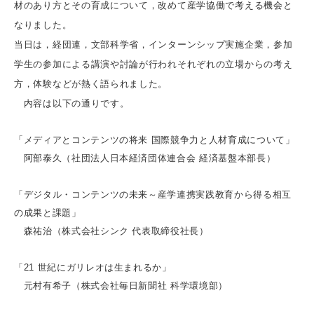
材のあり方とその育成について，改めて産学協働で考える機会と
なりました。
当日は，経団連，文部科学省，インターンシップ実施企業，参加
学生の参加による講演や討論が行われそれぞれの立場からの考え
方，体験などが熱く語られました。
内容は以下の通りです。
「メディアとコンテンツの将来 国際競争力と人材育成について」
阿部泰久（社団法人日本経済団体連合会 経済基盤本部長）
「デジタル・コンテンツの未来～産学連携実践教育から得る相互
の成果と課題」
森祐治（株式会社シンク 代表取締役社長）
「21 世紀にガリレオは生まれるか」
元村有希子（株式会社毎日新聞社 科学環境部）