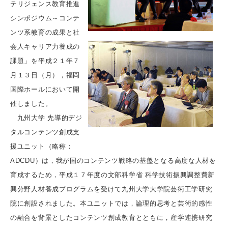
テリジェンス教育推進
シンポジウム～コンテ
ンツ系教育の成果と社
会人キャリア力養成の
課題」を平成２１年７
月１３日（月），福岡
国際ホールにおいて開
催しました。
九州大学 先導的デジ
タルコンテンツ創成支
援ユニット（略称：
ADCDU）は，我が国のコンテンツ戦略の基盤となる高度な人材を
育成するため，平成１７年度の文部科学省 科学技術振興調整費新
興分野人材養成プログラムを受けて九州大学大学院芸術工学研究
院に創設されました。本ユニットでは，論理的思考と芸術的感性
の融合を背景としたコンテンツ創成教育とともに，産学連携研究