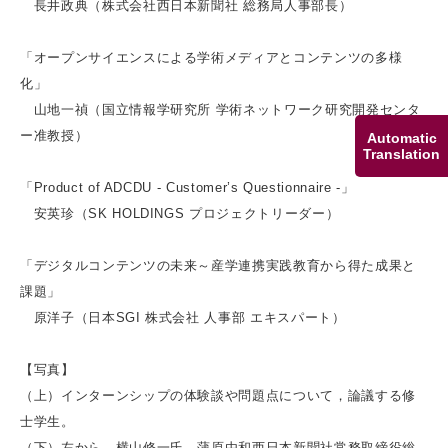
長井政典（株式会社西日本新聞社 総務局人事部長）
「オープンサイエンスによる学術メディアとコンテンツの多様
化」
山地一禎（国立情報学研究所 学術ネットワーク研究開発センタ
ー准教授）
Automatic
Translation
「Product of ADCDU - Customer’s Questionnaire -」
安英珍（SK HOLDINGS プロジェクトリーダー）
「デジタルコンテンツの未来～産学連携実践教育から得た成果と
課題」
原洋子（日本SGI 株式会社 人事部 エキスパート）
【写真】
（上）インターンシップの体験談や問題点について，論議する修
士学生。
（下）左から，横山修一氏，蒲原由和西日本新聞社常務取締役総