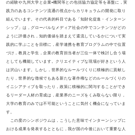
の経験や九州大学と企業•機関等との包括協力協定等を基盤に，実
践力のあるコンテンツ流通の視点からカリキュラムの開発に取り
組んでいます。その代表的科目である「知財化促進・インターン
シップ」は，グローバルなメディア社会の中でコンテンツがどの
ように評価され，知的価値を踏まえて還流しているかについて実
践的に学ぶことを目標に，産学連携を教育プログラムの中で位置
づけ，教員と学生，企業の教育担当者が三位一体で検討し合う場
としても機能しています。クリエイティブな現場が好きという人
は沢山います。しかし，世界的なルールづくりに積極的に貢献し
たり，世界的な徴候でもある新たな著作権などのルールづくりの
イニシアティブを取ったり，政策に積極的に関与することができ
るリーダー人材の育成は，産業界のニーズをくみ取らない限り，
大学の教育のみでは不可能ということに気付く機会になっていま
す。
この度のシンポジウムは，こうした意味でインターンシップに
おける成果を発表するとともに，我が国の今後において重要な人