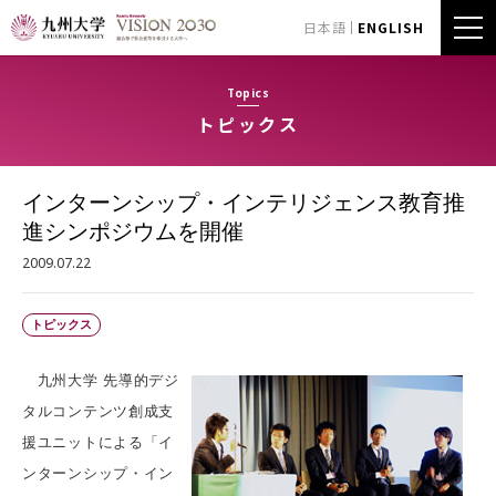
日本語
ENGLISH
Topics
トピックス
インターンシップ・インテリジェンス教育推
進シンポジウムを開催
2009.07.22
トピックス
九州大学 先導的デジ
タルコンテンツ創成支
援ユニットによる「イ
ンターンシップ・イン