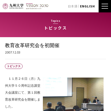
日本語
ENGLISH
Topics
トピックス
教育改革研究会を初開催
2007.12.03
トピックス
１１月２６日（月）九
州大学５０周年記念講堂
大会議室にて、第１回教
育改革研究会を開催しま
した。