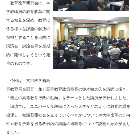
教育改革研究会は、本
学教職員の教育改革に関
する知見を深め、教育に
係る様々な課題の解決の
契機とすることを目的に
講演会、討論会等を定期
的に開催しようという趣
旨のものです。
今回は、文部科学省高
等教育局企画官（兼）高等教育政策室長の鈴木敏之氏を講師に招き、
「最近の高等教育行政の動向」をテーマとした講演が行われました。
講演では、ユニバーサル段階に入った大学がどのように教育の質を
担保し、知識基盤社会を支えていくべきかについてや大学改革の方向
性や教育予算を巡る政府内の議論の過程等について説明や紹介があり
ました。