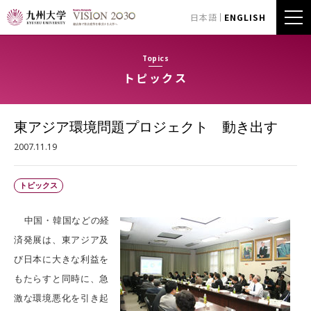
日本語
ENGLISH
Topics
トピックス
東アジア環境問題プロジェクト 動き出す
2007.11.19
トピックス
中国・韓国などの経
済発展は、東アジア及
び日本に大きな利益を
もたらすと同時に、急
激な環境悪化を引き起