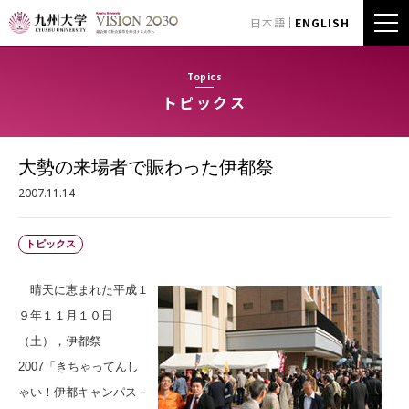
日本語
ENGLISH
Topics
トピックス
大勢の来場者で賑わった伊都祭
2007.11.14
トピックス
晴天に恵まれた平成１
９年１１月１０日
（土），伊都祭
2007「きちゃってんし
ゃい！伊都キャンパス－