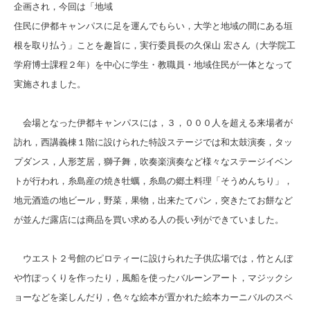
企画され，今回は「地域
住民に伊都キャンパスに足を運んでもらい，大学と地域の間にある垣
根を取り払う」ことを趣旨に，実行委員長の久保山 宏さん（大学院工
学府博士課程２年）を中心に学生・教職員・地域住民が一体となって
実施されました。
会場となった伊都キャンパスには，３，０００人を超える来場者が
訪れ，西講義棟１階に設けられた特設ステージでは和太鼓演奏，タッ
プダンス，人形芝居，獅子舞，吹奏楽演奏など様々なステージイベン
トが行われ，糸島産の焼き牡蠣，糸島の郷土料理「そうめんちり」，
地元酒造の地ビール，野菜，果物，出来たてパン，突きたてお餅など
が並んだ露店には商品を買い求める人の長い列ができていました。
ウエスト２号館のピロティーに
設けられた子供広場では，竹とんぼ
や竹ぽっくりを作ったり，風船を使ったバルーンアート，マジックシ
ョーなどを楽しんだり，色々な絵本が置かれた絵本カーニバルのスペ