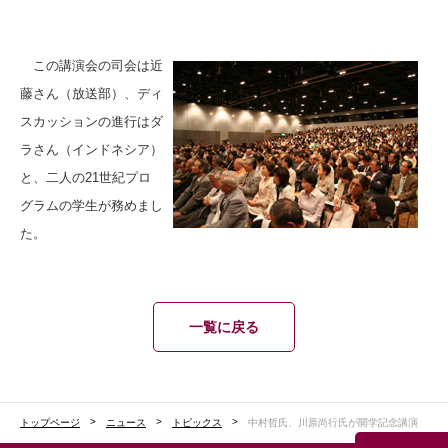
この講演会の司会は近
藤さん（放送部）、ディ
スカッションの進行はダ
ラさん（インドネシア）
と、二人の21世紀プロ
グラムの学生が務めまし
た。
一覧に戻る
トップページ
ニュース
トピックス
中村哲氏、川原尚行氏が開学記念講演