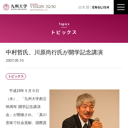
日本語
ENGLISH
Topics
トピックス
中村哲氏、川原尚行氏が開学記念講演
2007.05.10
トピックス
平成19年５月９日
（水）、「九州大学創立
96周年 開学記念講演
会」が開催され、「真の
意味で社会貢献、国際貢