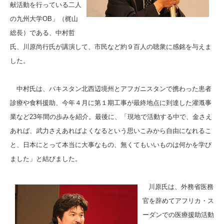
献活動を行っている二人
の九州大学OB」（梶山
総長）である、中村哲
氏、川原尚行氏が講演して、市民など約９百人の聴衆に感銘を与えま
した。
中村氏は、パキスタン北西辺境州とアフガニスタンで携わった患者
診療や食料援助、今年４月に第１期工事が最終地点に到達した灌漑事
業など23年間の歩みを紹介。最後に、「現地で活動する中で、金さえ
あれば、武力さえあればよくなるという思いこみから自由になれるこ
と、日本にとって本当に大事なもの、無くてもいいものは何かを学び
ました」と結びました。
川原氏は、外務省医務
官を辞めてアフリカ・ス
ーダンでの医療援助活動