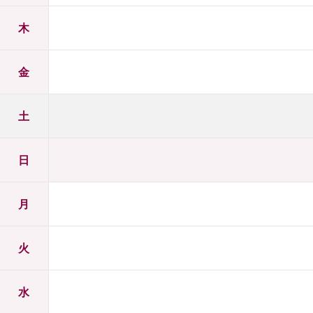
木
金
土
日
月
火
水