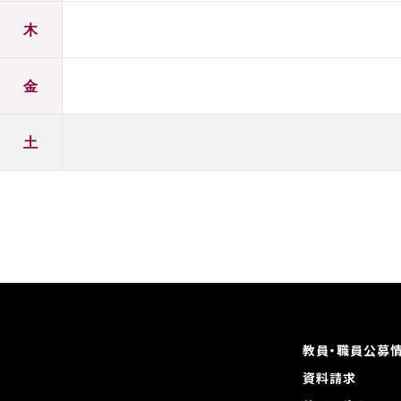
木
金
土
教員・職員公募
資料請求