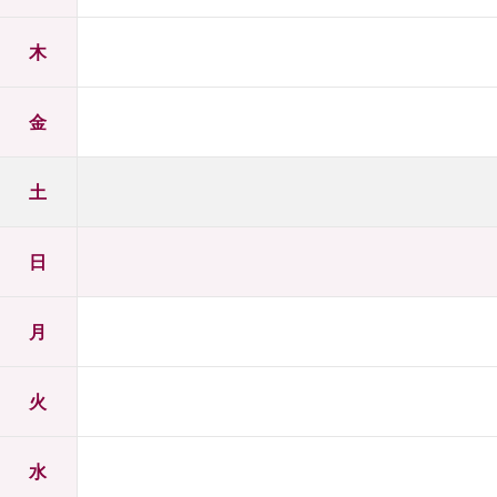
木
金
土
日
月
火
水