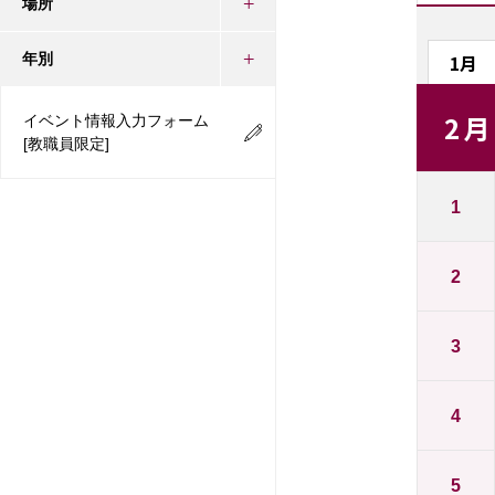
場所
1月
年別
2月
イベント情報入力フォーム
[教職員限定]
1
2
3
4
5