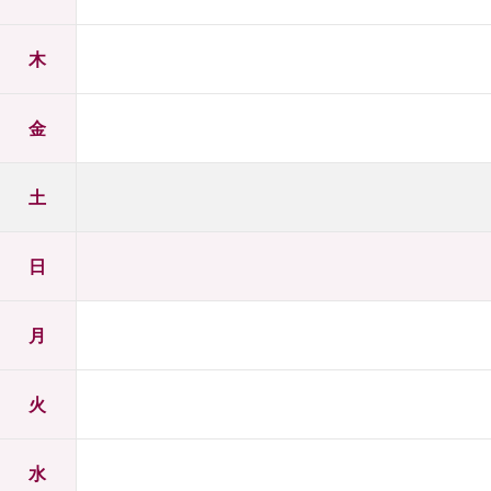
木
金
土
日
月
火
水