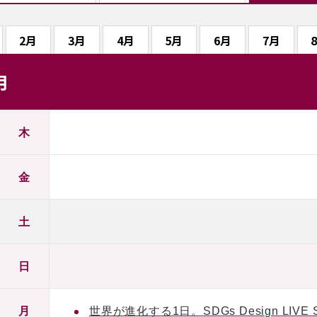
2月
3月
4月
5月
6月
7月
月
木
金
土
日
月
世界が進化する1日。SDGs Design L