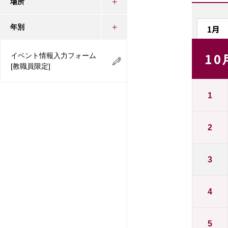
場所
1月
年別
10
イベント情報入力フォーム
[教職員限定]
1
2
3
4
5