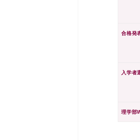
合格発
入学者
理学部