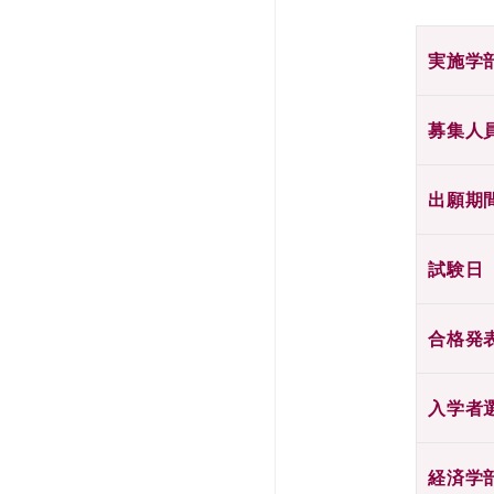
実施学
募集人
出願期
試験日
合格発
入学者
経済学