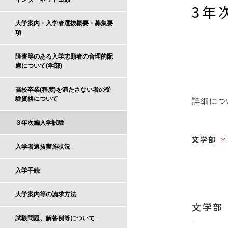
3年
大学案内・入学者選抜概要・募集要
項
障害等のある入学志願者の合理的配
慮について(学部)
高校卒業(程度)を満たさない者の受
験資格について
詳細につ
３年次編入学試験
文学部
入学者選抜実施状況
入学手続
大学案内等の請求方法
文学部
試験問題、解答例等について