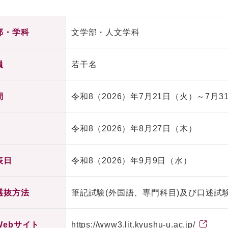
部・学科
文学部・人文学科
員
若干名
間
令和8（2026）年7月21日（火）～7月3
令和8（2026）年8月27日（木）
表日
令和8（2026）年9月9日（水）
選抜方法
筆記試験(外国語、専門科目)及び口述試
Webサイト
https://www3.lit.kyushu-u.ac.jp/