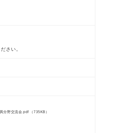
ください。
異分野交流会.pdf
（735KB）