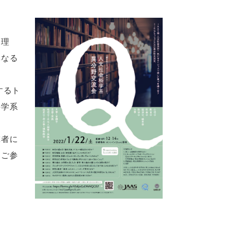
「理
異なる
するト
科学系
。
究者に
もご参