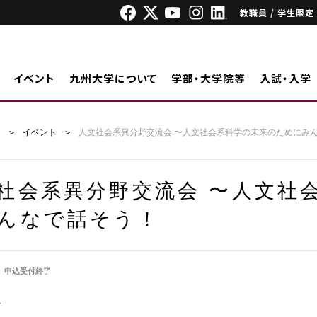
教職員 / 学生限定
イベント
九州大学について
学部・大学院等
入試・入学
ジ
イベント
人文社会系異分野交流会 〜人文社会系科学の未来のためにみ
社会系異分野交流会 〜人文社
んなで話そう！
申込受付終了
外