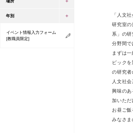
場所
「人文社
年別
研究室の
イベント情報入力フォーム
系」の研
[教職員限定]
分野間で
まずは一
ピックを
の研究者
人文社会
興味のあ
加いただ
お昼ご飯
みなさま