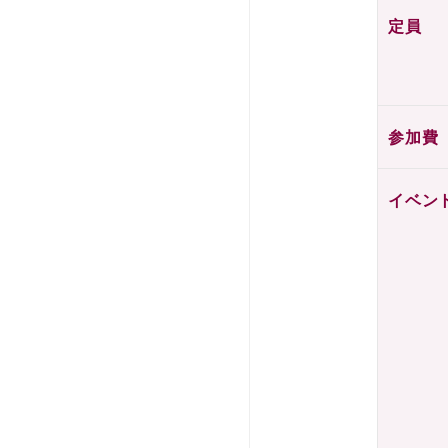
定員
参加費
イベン