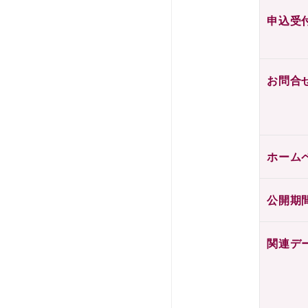
申込受
お問合
ホーム
公開期
関連デ