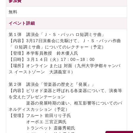
参加費
無料
イベント詳細
第１弾 講演会「Ｊ・Ｓ・バッハ ロ短調ミサ曲」
【内容】3月17日演奏会に先駆けて、Ｊ・Ｓ・バッハ作曲
「 ロ短調ミサ曲」についてのレクチャー（予定）
【登壇】本学客員教授 鈴木優人氏
【日時】３月１４日（火）17：00～18：00
【場所】オンライン または 対面（九州大学伊都キャンパ
ス イーストゾーン 大講義室Ⅱ）
第２弾 講演会「管楽器の歴史と『発展』」
【内容】ピリオド楽器と呼ばれる各楽器について、演奏等
を交えたプレゼンテーション
楽器の発展時期の違い、相互影響等についてのパ
ネルディスカッション（予定）
【登壇】フルート 前田りり子氏
オーボエ 三宮正満氏
トランペット 斎藤秀範氏