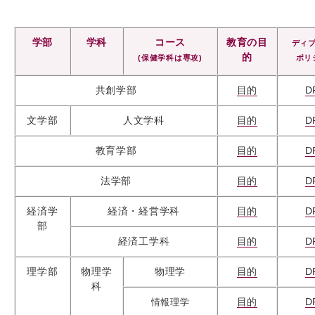
学部
学科
コース
教育の目
ディ
的
(保健学科は専攻)
ポリ
共創学部
目的
D
文学部
人文学科
目的
D
教育学部
目的
D
法学部
目的
D
経済学
経済・経営学科
目的
D
部
経済工学科
目的
D
理学部
物理学
物理学
目的
D
科
目的
D
情報理学