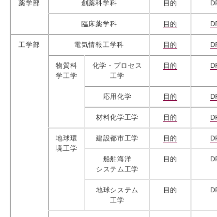
薬学部
創薬科学科
目的
D
臨床薬学科
目的
D
工学部
電気情報工学科
目的
D
物質科
化学・プロセス
目的
D
学工学
工学
応用化学
目的
D
材料化学工学
目的
D
地球環
建設都市工学
目的
D
境工学
船舶海洋
目的
D
システム工学
地球システム
目的
D
工学