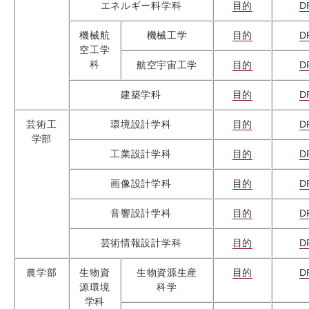
エネルギー科学科
目的
D
機械航
機械工学
目的
D
空工学
科
航空宇宙工学
目的
D
建築学科
目的
D
芸術工
環境設計学科
目的
D
学部
工業設計学科
目的
D
画像設計学科
目的
D
音響設計学科
目的
D
芸術情報設計学科
目的
D
農学部
生物資
生物資源生産
目的
D
源環境
科学
学科