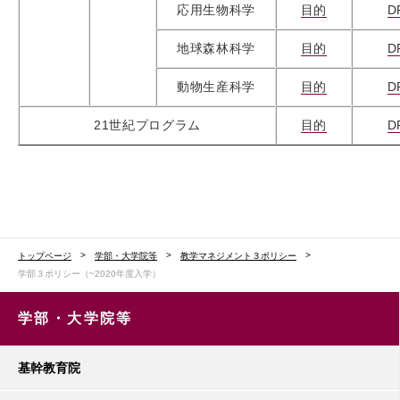
応用生物科学
目的
D
地球森林科学
目的
D
動物生産科学
目的
D
21世紀プログラム
目的
D
トップページ
学部・大学院等
教学マネジメント３ポリシー
学部３ポリシー（~2020年度入学）
学部・大学院等
基幹教育院