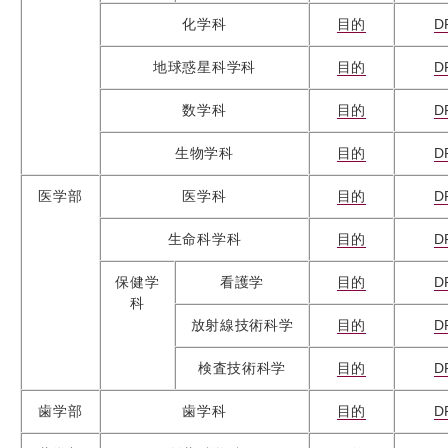
化学科
目的
D
地球惑星科学科
目的
D
数学科
目的
D
生物学科
目的
D
医学部
医学科
目的
D
生命科学科
目的
D
保健学
看護学
目的
D
科
放射線技術科学
目的
D
検査技術科学
目的
D
歯学部
歯学科
目的
D