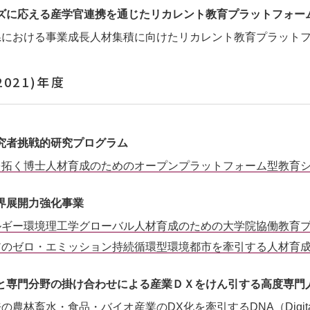
ズに応える産学官連携を通じたリカレント教育プラットフォー
県における事業成長人材集積に向けたリカレント教育プラット
2021)年度
究者挑戦的研究プログラム
を拓く博士人材育成のためのオープンプラットフォーム型教育
界展開力強化事業
ルギー環境理工学グローバル人材育成のための大学院協働教育
アのゼロ・エミッション持続循環型環境都市を牽引する人材育
と専門分野の掛け合わせによる産業ＤＸをけん引する高度専門
の農林畜水・食品・バイオ産業のDX化を牽引するDNA（Digital Nati