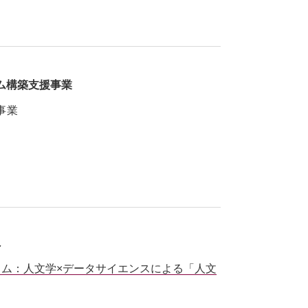
ム構築支援事業
事業
～
ム：人文学×データサイエンスによる「人文