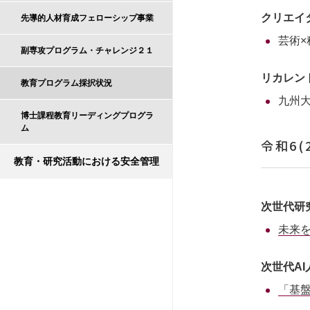
クリエイ
先導的人材育成フェローシップ事業
芸術
副専攻プログラム・チャレンジ２１
リカレン
教育プログラム採択状況
九州
博士課程教育リーディングプログラ
ム
令和6(
教育・研究活動における安全管理
次世代研
未来を
次世代A
「基盤