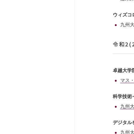
ウィズコ
九州
令和2(
卓越大学
マス
科学技術
九州
デジタル
九州