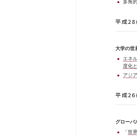
多角
平成28
大学の世
エネ
度化と
アジ
平成26
グローバ
「
世