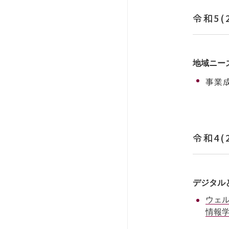
令和5(
地域ニー
事業
令和4(
デジタル
ウェ
情報