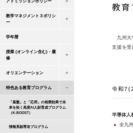
アドミッションポリシー
教育
教学マネジメント３ポリシ
ー
学年暦
九州大学
支援を受
授業 (オンライン含む)・履
修
オリエンテーション
令和7(
特色ある教育プログラム
「基盤」と「応用」の相乗効果で未
来を拓く高度AI人財育成プログラム
（K-BOOST）
半導体人
全九
情報系副専攻プログラム