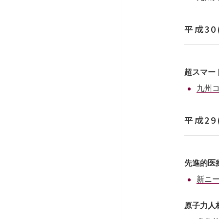
平成30
超スマー
九州
平成29
先進的医
新ニ
原子力人