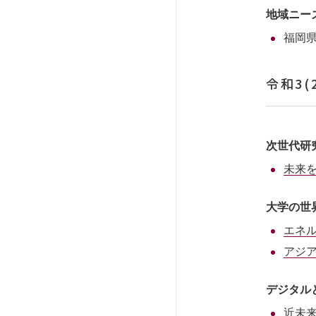
地域ニー
福岡
令和3(
次世代研
未来
大学の世
エネ
アジ
デジタル
近未来