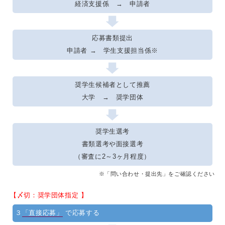
経済支援係 → 申請者
応募書類提出
申請者 → 学生支援担当係※
奨学生候補者として推薦
大学 → 奨学団体
奨学生選考
書類選考や面接選考
（審査に2～3ヶ月程度）
※「問い合わせ・提出先」をご確認ください
【〆切：奨学団体指定 】
３
「直接応募」
で応募する