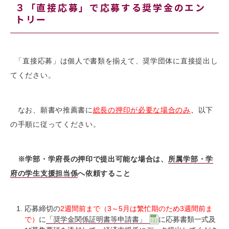
３「直接応募」で応募する奨学金のエン
トリー
「直接応募」は個人で書類を揃えて、奨学団体に直接提出し
てください。
なお、願書や推薦書に
総長の押印が必要な場合の
み
、
以下
の手順に従ってください。
※学部・学府長の押印で提出可能な場合は、
所属学部・学
府の学生支援担当係
へ依頼すること
応募締切の
2週間前まで（3～5月は繁忙期のため3週間前ま
で）
に
「奨学金関係証明書等申請書」
に応募書類一式及