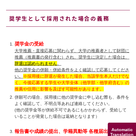
奨学生として採用された場合の義務
奨学金の受給
大学推薦・直接応募に関わらず、大学の推薦者として財団に
推薦（推薦書の発行含む）され、奨学生に決定した場合は、
辞退は認められません
。
他の奨学金の併願・併給条件をよく確認して応募してくださ
い。
※採用後に辞退が発生した場合、当該学生本人だけでな
く、今後応募する学生や大学全体（他学部・他学府含む）の
推薦や信用に影響を及ぼす可能性があります。
併願可の場合、採用後に他の奨学金に申し込む際も、条件を
よく確認して、不明点等あれば連絡してください。
(他の奨学金等が併給不可であるにもかかわらず、受給して
いることが発覚した場合は返納となります）
Automatic
報告書や成績の提出、学籍異動等 各種届出
Translation