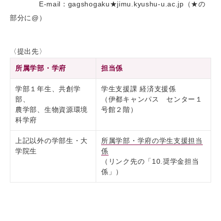
E-mail：gagshogaku★jimu.kyushu-u.ac.jp（★の
部分に@）
〈提出先〉
所属学部・学府
担当係
学部１年生、共創学
学生支援課 経済支援係
部、
（伊都キャンパス センター１
農学部、生物資源環境
号館２階）
科学府
上記以外の学部生・大
所属学部・学府の学生支援担当
学院生
係
（リンク先の「10.奨学金担当
係」）