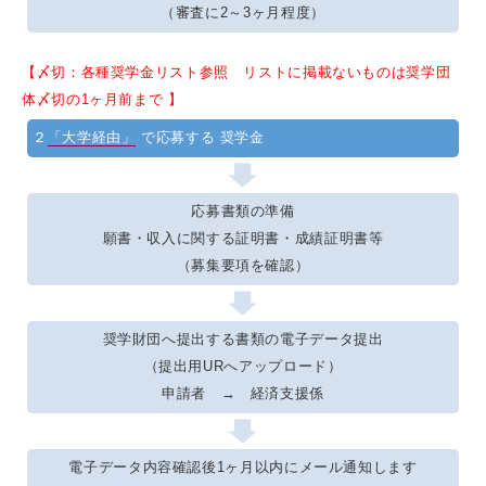
（審査に2～3ヶ月程度）
【〆切：各種奨学金リスト参照 リストに掲載ないものは奨学団
体〆切の1ヶ月前まで 】
２
「大学経由」
で応募する 奨学金
応募書類の準備
願書・収入に関する証明書・成績証明書等
（募集要項を確認）
奨学財団へ提出する書類の電子データ提出
（提出用URへアップロード）
申請者 → 経済支援係
電子データ内容確認後1ヶ月以内にメール通知します