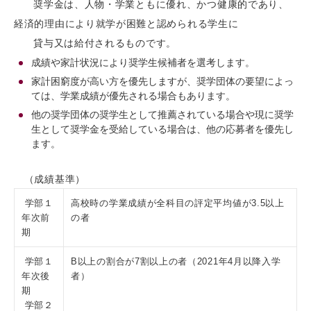
奨学金は、人物・学業ともに優れ、かつ健康的であり、
経済的理由により就学が困難と認められる学生に
貸与又は給付されるものです。
成績や家計状況により奨学生候補者を選考します。
家計困窮度が高い方を優先しますが、奨学団体の要望によっ
ては、学業成績が優先される場合もあります。
他の奨学団体の奨学生として推薦されている場合や現に奨学
生として奨学金を受給している場合は、他の応募者を優先し
ます。
（成績基準）
学部１
高校時の学業成績が全科目の評定平均値が3.5以上
年次前
の者
期
学部１
B以上の割合が7割以上の者（2021年4月以降入学
年次後
者）
期
学部２