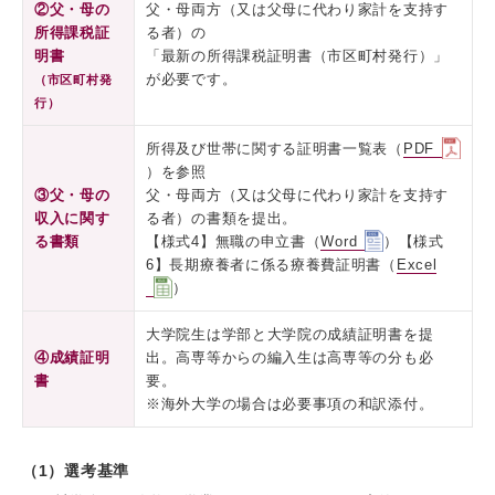
②父・母の
父・母両方（又は父母に代わり家計を支持す
所得課税証
る者）の
明書
「最新の所得課税証明書（市区町村発行）」
が必要です。
（市区町村発
行）
所得及び世帯に関する証明書一覧表（
PDF
）を参照
③父・母の
父・母両方（又は父母に代わり家計を支持す
収入に関す
る者）の書類を提出。
る書類
【様式4】無職の申立書（
Word
）【様式
6】長期療養者に係る療養費証明書（
Excel
）
大学院生は学部と大学院の成績証明書を提
④成績証明
出。高専等からの編入生は高専等の分も必
書
要。
※海外大学の場合は必要事項の和訳添付。
（1）選考基準