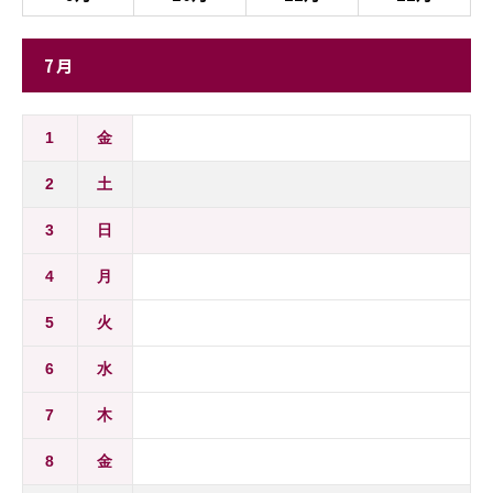
7月
1
金
2
土
3
日
4
月
5
火
6
水
7
木
8
金