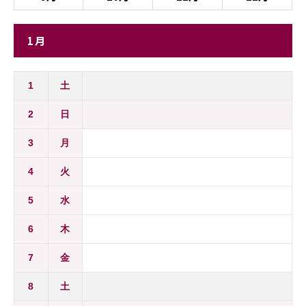
1月
1
土
2
日
3
月
4
火
5
水
6
木
7
金
8
土