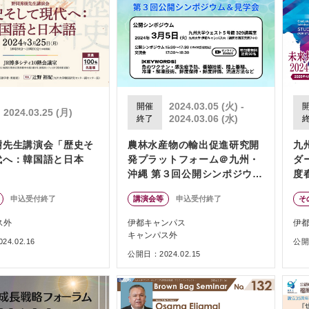
2024.03.05 (火) -
開催
2024.03.25 (月)
2024.03.06 (水)
終了
樹先生講演会「歴史そ
農林水産物の輸出促進研究開
九
代へ：韓国語と日本
発プラットフォーム＠九州・
ダ
沖縄 第３回公開シンポジウム
度
＆見学会
に
申込受付終了
講演会等
申込受付終了
そ
ス外
伊都キャンパス
伊
キャンパス外
4.02.16
公開日
公開日：2024.02.15