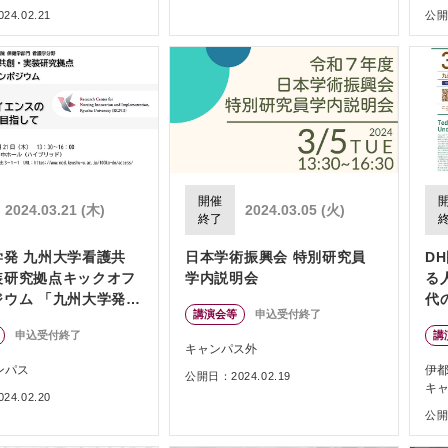
4.02.21
公開日
開催
2024.03.21 (木)
2024.03.05 (火)
終了
学発 九州大学看護共
日本学術振興会 特別研究員
D
装研究拠点キックオフ
学内説明会
る
ジウム 「九州大学発看
代
講演会等
申込受付終了
サイエンスの実装推進
催
申込受付終了
講
して」
キャンパス外
ンパス
伊
公開日：2024.02.19
キ
4.02.20
公開日