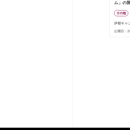
ム」の
その他
伊都キャ
公開日：202