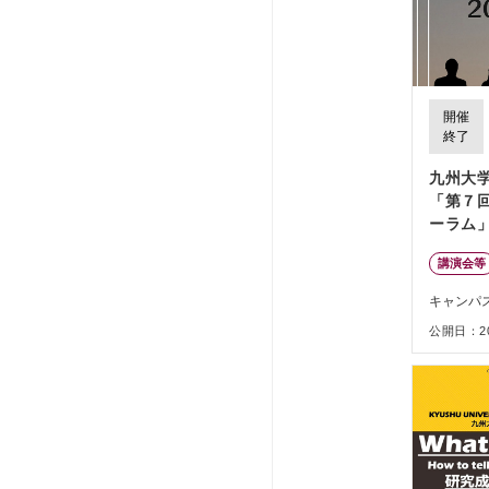
開催
終了
九州大
「第７
ーラム
講演会等
キャンパ
公開日：202