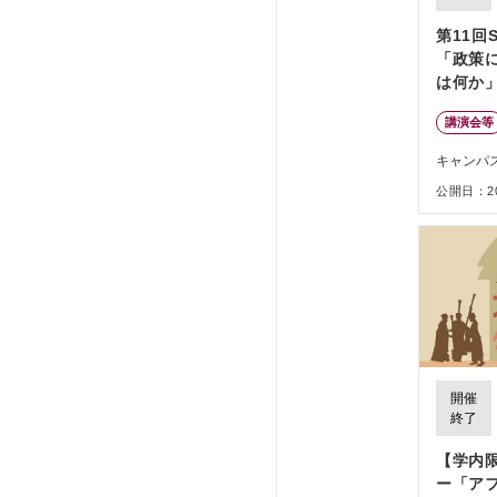
第11回
「政策
は何か
講演会等
キャンパ
公開日：202
開催
終了
【学内
ー「ア