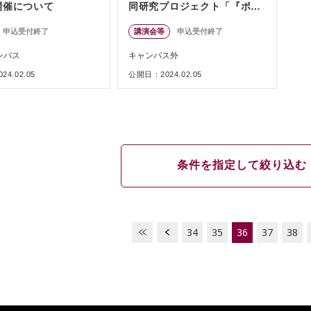
開催について
同研究プロジェクト「『ポス
ト1965年体制」研究」シンポ
申込受付終了
講演会等
申込受付終了
ジウム
ンパス
キャンパス外
4.02.05
公開日：2024.02.05
条件を指定して絞り込む
34
35
36
37
38