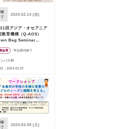
開催
2024.02.14 (水)
終了
131回アジア・オセアニア
究教育機構（Q-AOS）
own Bag Seminar
eries「発達障害と心理的バ
演会等
申込受付終了
アについて」
ャンパス外
：2024.02.07
開催
2024.03.09 (土)
終了