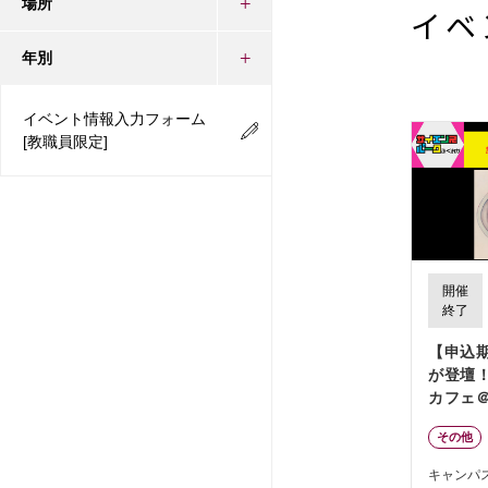
場所
イベ
年別
イベント情報入力フォーム
[教職員限定]
開催
終了
【申込
が登壇！
カフェ
らせ 3
その他
キャンパ