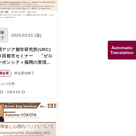
開催
2024.03.01 (金)
終了
Automatic
岡アジア都市研究所(URC)
Translation
３回都市セミナー 「ゼロ
ーボンシティ福岡の実現に
けた取組み」（人間環境学
演会等
申込受付終了
究院・人社系協働研究・教
コモンズ 共催）
ャンパス外
：2024.02.13