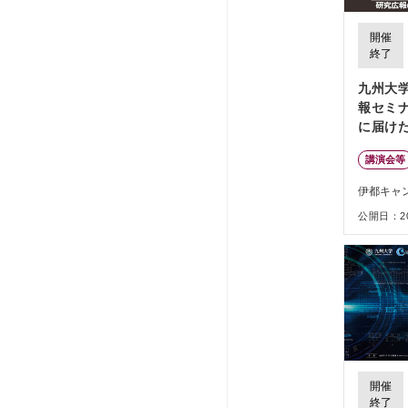
開催
終了
九州大学
報セミ
に届け
義、手
講演会等
す」
伊都キャ
公開日：202
開催
終了