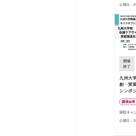
公開日：202
開催
終了
九州大
創・実
シンポ
護ケア
講演会等
を目指
病院キャ
公開日：202