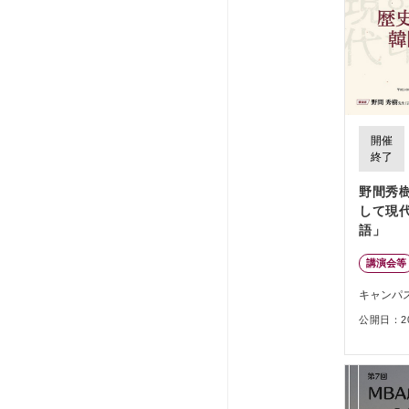
開催
終了
野間秀
して現
語」
講演会等
キャンパ
公開日：202