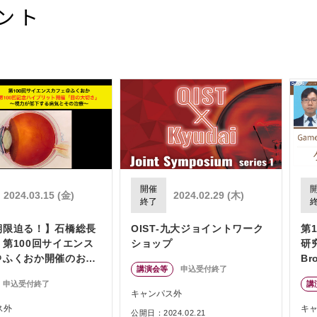
ント
開催
2024.03.15 (金)
2024.02.29 (木)
終了
期限迫る！】石橋総長
OIST-九大ジョイントワーク
第
第100回サイエンス
ショップ
研
＠ふくおか開催のお知
Br
講演会等
申込受付終了
/15ハイブリッド開催
S
申込受付終了
講
係
キャンパス外
ス外
キ
公開日：2024.02.21