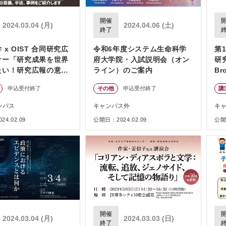
開催
2024.03.04 (月)
2024.04.06 (土)
終了
 x OIST 合同研究広
令和6年度システム生命科学
第
ナー「研究成果を世界
府大学院・入試説明会（オン
研
たい！研究広報の意
ライン）のご案内
Br
法、事例をご紹介しま
S
申込受付終了
その他
申込受付終了
講
リ
ンパス
キャンパス外
キ
4.02.09
公開日：2024.02.09
公開日
開催
2024.03.04 (月)
2024.03.03 (日)
終了