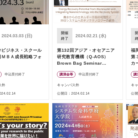
開催
2024.03.03 (日)
2024.02.21 (水)
終了
学ビジネス・スクール
第132回アジア・オセアニア
福
回ＭＢＡ成長戦略フォ
研究教育機構（Q-AOS）
第
」
Brown Bag Seminar
カ
Series「廃水からのエネルギ
向
申込受付終了
講演会等
申込受付終了
講
ー回収の可能性と回収システ
研
ムへのナノテクノロジーの統
育
ス外
キャンパス外
キ
合」
4.02.14
公開日：2024.02.14
公開日