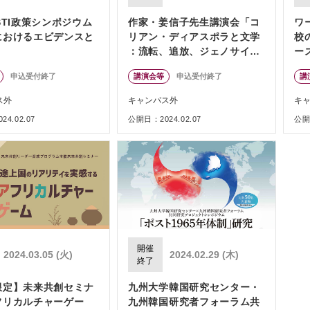
STI政策シンポジウム
作家・姜信子先生講演会「コ
ワ
におけるエビデンスと
リアン・ディアスポラと文学
校
」
：流転、追放、ジェノサイ
ー
ド、そして記憶の物語り」
申込受付終了
講演会等
申込受付終了
講
ス外
キャンパス外
キ
4.02.07
公開日：2024.02.07
公開日
開催
2024.03.05 (火)
2024.02.29 (木)
終了
限定】未来共創セミナ
九州大学韓国研究センター・
フリカルチャーゲー
九州韓国研究者フォーラム共