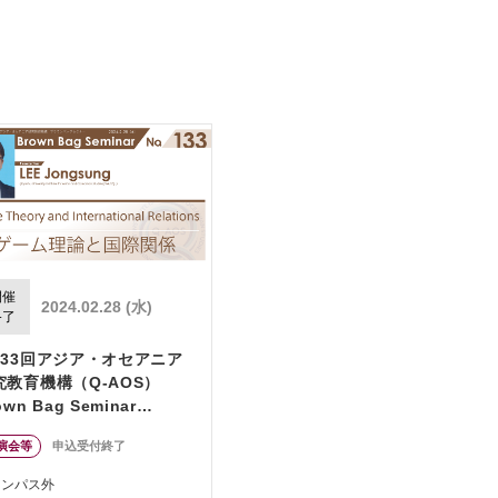
開催
2024.02.28 (水)
終了
133回アジア・オセアニア
究教育機構（Q-AOS）
own Bag Seminar
eries「ゲーム理論と国際関
演会等
申込受付終了
」
ャンパス外