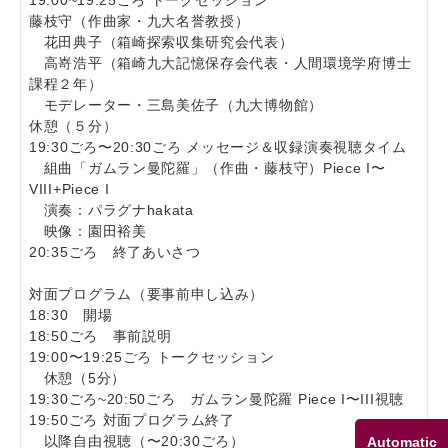
藤枝守（作曲家・九大名誉教授）
花田典子（箱崎探索収集研究会代表）
高嵜浩平（箱崎九大記憶保存会代表・人間環境学府博士
課程２年）
モデレーター・三島美佐子（九大博物館）
休憩（５分）
19:30ごろ〜20:30ごろ メッセージ＆収録演奏視聴タイム
組曲「ガムラン曼陀羅」（作曲・藤枝守）Piece I〜
VIII+Piece I
演奏：パラグナhakata
映像：園田裕美
20:35ごろ 終了あいさつ
対面プログラム（要事前申し込み）
18:30 開場
18:50ごろ 事前説明
19:00〜19:25ごろ トークセッション
休憩（5分）
19:30ごろ~20:50ごろ ガムラン曼陀羅 Piece I〜III視聴
19:50ごろ 対面プログラム終了
以降自由視聴（〜20:30ごろ）
Automatic