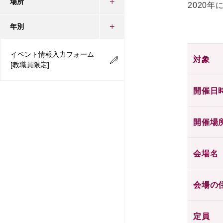
場所
2020
年別
イベント情報入力フォーム
対象
[教職員限定]
開催日
開催場
会場名
会場の
定員