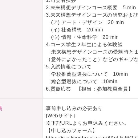
1.司会者挨拶
2.未来構想デザインコース概要 5 min
3.未来構想デザインコースの研究およ
(ア) アート・デザイン 20 min
(イ) 社会構想 20 min
(ウ) 情報・生命科学 20 min
4.コース学生２年生による体験談
未来構想デザインコースの受験時と１
（意外によかったこと）などのギャプな
5.入試情報について
学校推薦型選抜について 10min
総合型選抜について 10min
6.質疑応答 【担当：参加教員全員】
法
事前申し込みの必要あり
[Webサイト]
※下記URLよりお申込みください。
【申し込みフォーム】
https://q.s.kyushu-u.ac.jp/8XnL5-f6Qi/