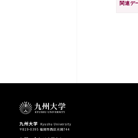
関連デ
九州大学
Kyushu University
〒819-0395 福岡市西区元岡744