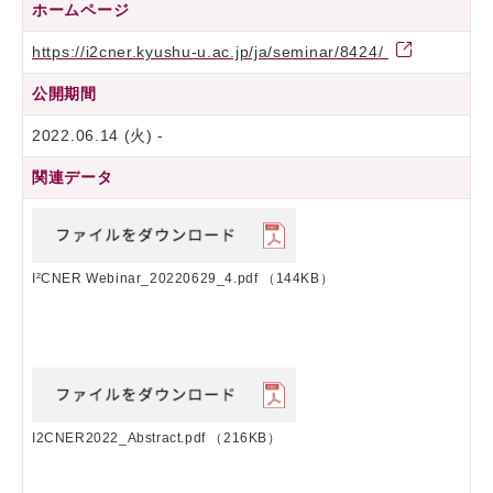
ホームページ
https://i2cner.kyushu-u.ac.jp/ja/seminar/8424/
公開期間
2022.06.14 (火) -
関連データ
I²CNER Webinar_20220629_4.pdf
（144KB）
I2CNER2022_Abstract.pdf
（216KB）