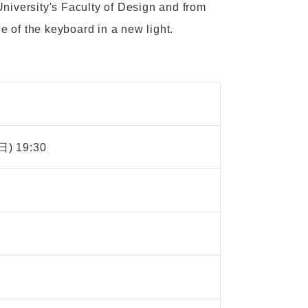
iversity's Faculty of Design and from
e of the keyboard in a new light.
日) 19:30