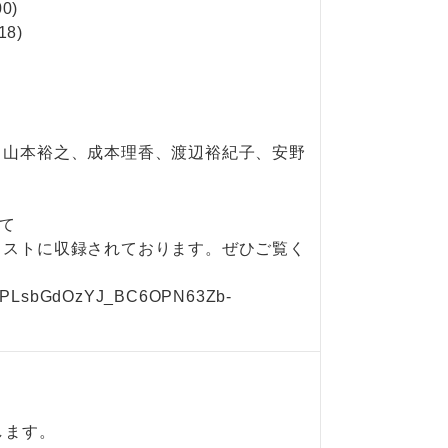
0)
18)
、山本裕之、成本理香、渡辺裕紀子、安野
にて
リストに収録されております。ぜひご覧く
list=PLsbGdOzYJ_BC6OPN63Zb-
します。