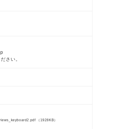
jp
ください。
views_keyboard2.pdf
（1928KB）