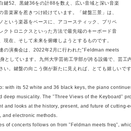
白鍵52、黒鍵36をの計88を数え、広い音域と深い音楽
の音楽家を惹きつけ続けています。「鍵盤三景」は、
ノという楽器をベースに、アコースティック、プリペ
レクトロニクスといった方法で最先端のキーボード音
、現在、そして未来を俯瞰しようとするものです。
の演奏会は、2022年2月に行われた"Feldman meets
"を前身としています。九州大学芸術工学部が誇る設備で、芸
さい。鍵盤の向こう側が新たに見えれば、とても嬉しいで
: with its 52 white and 36 black keys, the piano continues
d deep musicality. The "Three Views of the Keyboard" pro
t and looks at the history, present, and future of cutting
, and electronic methods.
ies of concerts follows on from "Feldman meets freq", whi