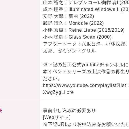
山本 裕之：テレプシコーレ舞踏者I (200
成本 理香：Illuminated Windows II (20
安野 太郎：新曲 (2022)
武野 晴久：Monodie (2022)
小櫻 秀樹：Reine Liebe (2015/2019)
小林 聡羅：Glass Swan (2000)
アフタートーク：八坂公洋、小林聡羅
太郎、ゼミソン・ダリル
※下記の芸工公式youtubeチャンネル
本イベントシリーズの上演作品の再生
ださい。
https://www.youtube.com/playlist?
XwgZygLiIxre
法
事前申し込みの必要あり
[Webサイト]
※下記URLよりお申込みをお願いいた