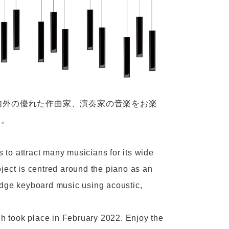
工内外の優れた作曲家、演奏家の音楽をお楽
す。
 to attract many musicians for its wide
ject is centred around the piano as an
-edge keyboard music using acoustic,
ch took place in February 2022. Enjoy the