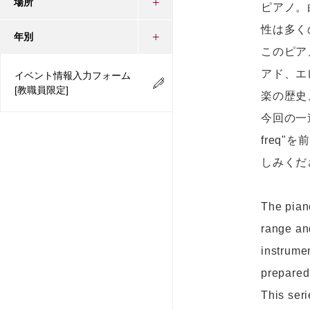
場所
ピアノ。
性は多く
年別
このピア
アド、エ
イベント情報入力フォーム
[教職員限定]
楽の歴史
今回の一連
freq
しみくだ
The piano
range an
instrumen
prepared
This ser