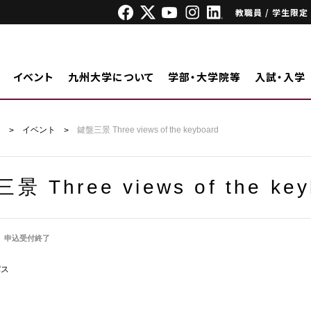
教職員 / 学生限定
イベント
九州大学について
学部・大学院等
入試・入学
ジ
イベント
鍵盤三景 Three views of the keyboard
景 Three views of the key
申込受付終了
パス