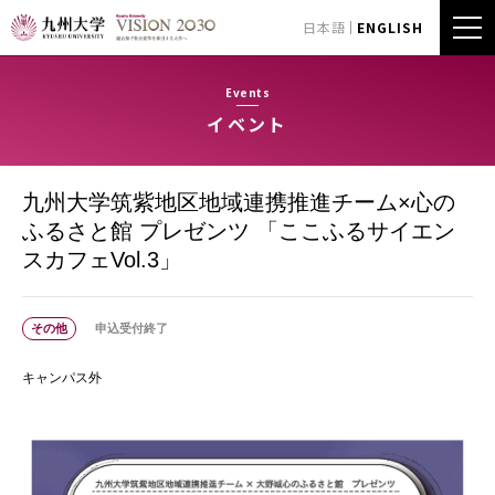
日本語
ENGLISH
Events
イベント
九州大学筑紫地区地域連携推進チーム×心の
ふるさと館 プレゼンツ 「ここふるサイエン
スカフェVol.3」
その他
申込受付終了
キャンパス外