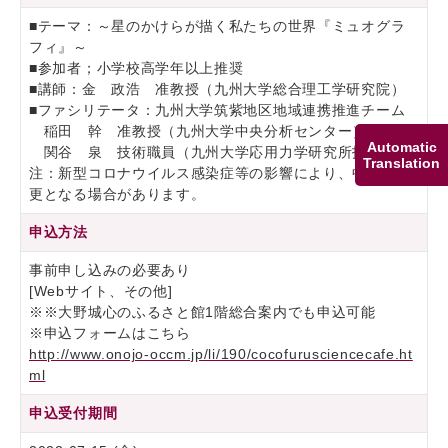
■テーマ：～星のかけらが描く私たちの世界『ミュオグラ
フィ』～
■参加者；小学校高学年以上推奨
■講師：金 政浩 准教授（九州大学総合理工学研究院）
■ファシリテータ：九州大学筑紫地区地域連携推進チーム
稲田 幹 准教授（九州大学中央分析センター）
Automatic
関谷 泉 技術職員（九州大学応用力学研究所技術室）
Translation
注：新型コロナウイルス感染症等の影響により、中止・変
更となる場合があります。
申込方法
事前申し込みの必要あり
[Webサイト、その他]
※※大野城心のふるさと館1階総合案内でも申込可能
※申込フォームはこちら
http://www.onojo-occm.jp/li/190/cocofurusciencecafe.ht
ml
申込受付期間