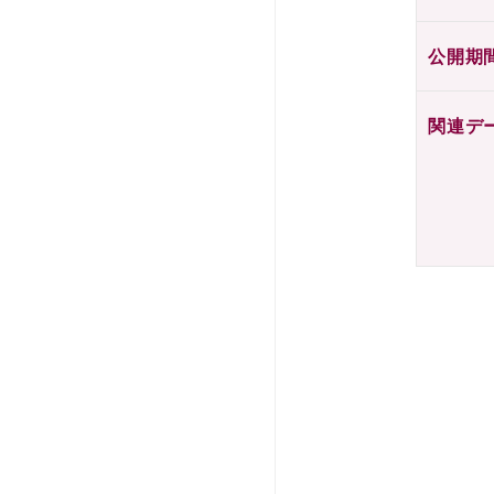
公開期
関連デ