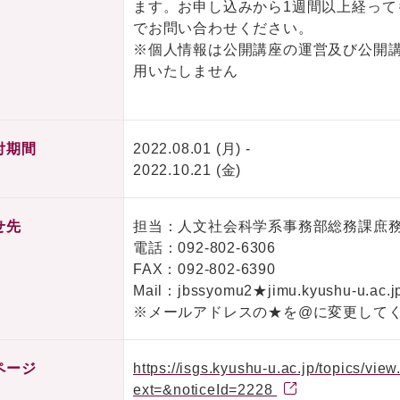
ます。お申し込みから1週間以上経って
でお問い合わせください。
※個人情報は公開講座の運営及び公開
用いたしません
付期間
2022.08.01 (月) -
2022.10.21 (金)
せ先
担当：人文社会科学系事務部総務課庶
電話：
092-802-6306
FAX：092-802-6390
Mail：jbssyomu2★jimu.kyushu-u.ac.j
※メールアドレスの★を@に変更して
ページ
https://isgs.kyushu-u.ac.jp/topics/v
ext=&noticeId=2228