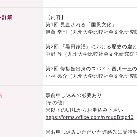
ト詳細
【内容】
第1回 見直される「国風文化」
伊藤 幸司（九州大学比較社会文化研究
第2回 『黒田家譜』における歴史の虚
中野 等（九州大学比較社会文化研究院 
第3回 修猷館出身のスパイ～西川一三
小林 亮介（九州大学比較社会文化研究
法
事前申し込みの必要あり
[その他]
※以下のURLからお申込み下さい
https://forms.office.com/r/zcudBtqc40
※お申し込みいただいた連絡先に受講料