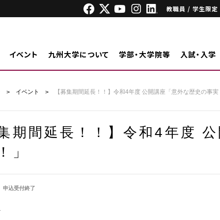
教職員 / 学生限定
イベント
九州大学について
学部・大学院等
入試・入学
ジ
イベント
【募集期間延長！！】令和4年度 公開講座「意外な歴史の事実
集期間延長！！】令和4年度 
！」
申込受付終了
外