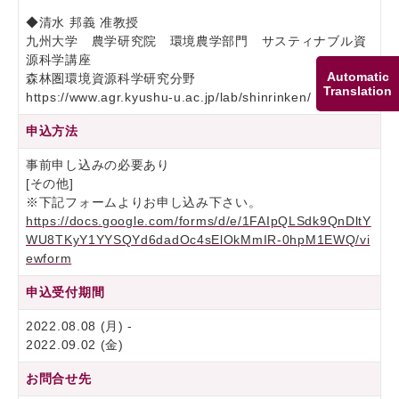
◆清水 邦義 准教授
九州大学 農学研究院 環境農学部門 サスティナブル資
源科学講座
Automatic
森林圏環境資源科学研究分野
Translation
https://www.agr.kyushu-u.ac.jp/lab/shinrinken/
申込方法
事前申し込みの必要あり
[その他]
※下記フォームよりお申し込み下さい。
https://docs.google.com/forms/d/e/1FAIpQLSdk9QnDltY
WU8TKyY1YYSQYd6dadOc4sElOkMmIR-0hpM1EWQ/vi
ewform
申込受付期間
2022.08.08 (月) -
2022.09.02 (金)
お問合せ先