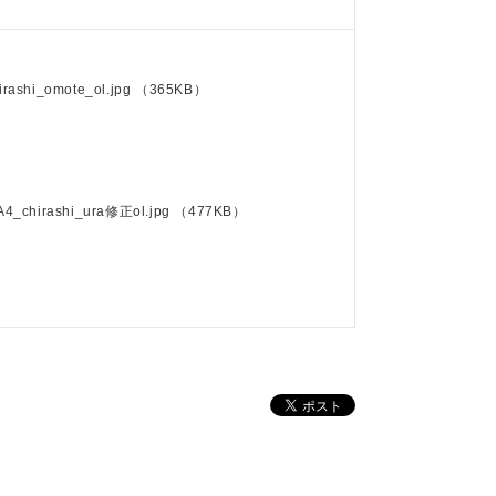
irashi_omote_ol.jpg
（365KB）
A4_chirashi_ura修正ol.jpg
（477KB）