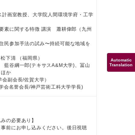
パス計画室教授、大学院人間環境学府・工学
要素に関する特徴 講演 蕭耕偉郎（九州
な住民参加手法の試み〜持続可能な地域を
）
松下清 （福岡県）
Automatic
Translation
藍谷綱一郎(テキサスA&M大学)、冨山
）ほか
学会副会長/佐賀大学）
ン学会名誉会長/神戸芸術工科大学学長)
込みの必要あり】
り事前にお申し込みください。後日視聴