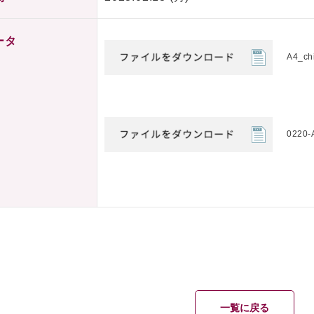
ータ
A4_ch
0220-
一覧に戻る