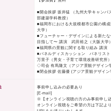
【参加費】無料
■開会挨拶 坂井猛 （九州大学キャン
部建築学科教授）
■福岡市における大規模都市公園の構成
大学）
■フューチャー・デザインによる新た
目指して〜 講演 武田裕之（大阪大学
■福岡県の景観に関する取り組み 講演 
■パネルディスカッション パネリスト 
万里子（男女・子育て環境改善研究所
◇司会 有馬隆文（アジア景観デザイン
■閉会挨拶 佐藤優 (アジア景観デザイ
法
事前申し込みの必要あり
[E-mail]
※【オンライン視聴の方のみ事前申し
オンライン視聴をご希望の方は下記よ
URLをお送りいたします。