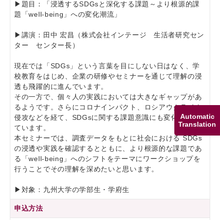
▶題目：「浸透するSDGsと深化する課題～より根源的課
題「well-being」への変化潮流」
▶講演：田中 宏昌（株式会社インテージ 生活者研究セン
ター センター長）
現在では「SDGs」という言葉を目にしない日はなく、学
校教育をはじめ、企業の研修やセミナーを通じて理解の浸
透も飛躍的に進んでいます。
その一方で、個々人の実践においては大きなギャップがあ
るようです。さらにコロナインパクト、ロシアウクライナ
Automatic
侵攻などを経て、SDGsに関する課題意識にも変化が生じ
Translation
ています。
本セミナーでは、調査データをもとに社会における SDGs
の浸透や実践を確認するとともに、より根源的な課題であ
る「well-being」へのシフトをテーマにワークショップを
行うことでその理解を深めたいと思います。
▶対象：九州大学の学部生・学府生
申込方法