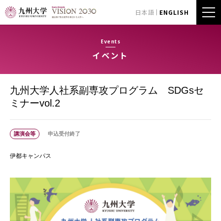
日本語
ENGLISH
Events
イベント
九州大学人社系副専攻プログラム SDGsセ
ミナーvol.2
講演会等
申込受付終了
伊都キャンパス