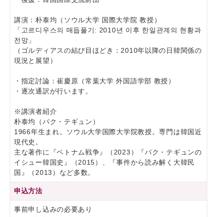
講演：朴泰均（ソウル大学 国際大学院 教授）
「고르디우스의 매듭풀기: 2010년 이후 한일관계의 현황과
전망」
（ゴルディアスの結び目ほどき：2010年以降の日韓関係の
現況と展望）
・指定討論：崔慶原（常葉大学 外国語学部 教授）
・逐次通訳が行います。
※講演者紹介
朴泰均（パク・テギュン）
1966年生まれ。ソウル大学国際大学院教授。専門は韓国近
現代史。
主な著作に『ベトナム戦争』（2023）『パク・テギュンの
イシュー韓国史』（2015）、『事件から読み解く大韓民
国』（2013）など多数。
申込方法
事前申し込みの必要あり